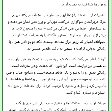
و برابرها شناخت، به دست آورد.
کشفیات او – که شامپانزه‌ها ابزار می‌سازند و استفاده می‌کنند، برای
مرگ عزیزانشان سوگواری می‌کنند، مهربانی و بی‌رحمی نشان می‌دهند و
در شبکه‌های اجتماعی غنی زندگی می‌کنند – علم را متحول کرد. اما
بیش از آن، روش او حقیقتی معنوی ناگفته را به همراه داشت: اینکه
حیوانات اشیای کم‌ارزش برای مطالعه نیستند، بلکه موجوداتی همزاد با
زندگی درونی، کرامت و سهمی در بافت مقدس هستی‌اند.
گودال اغلب می‌گفت که درک کردن به همان اندازه که به عقل نیاز دارد،
به همدلی نیز نیازمند است. این باور – که شفقت نوعی معرفت است –
زندگی بعدی او را به‌عنوان یک حافظ محیط‌زیست و مدافع حیات وحش
زنده کرد. او
مؤسسه جین گودال
و جنبش جوانان
ریشه‌ها و شاخه‌ها
را
تأسیس کرد و نسل‌های جدید را ترغیب کرد تا برای حفاظت از حیوانات،
انسان‌ها و سیاره اقدام کنند.
میراث او به ایجاد حفاظت‌ها و حقوق جدید برای کپی‌های بزرگ در
بسیاری از حوزه‌های قضایی کمک کرد. بااین‌حال، شاید بزرگ‌ترین هدیه