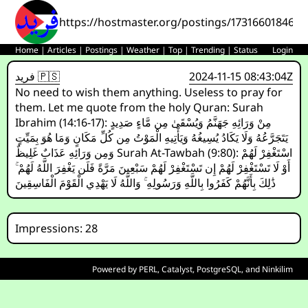
https://hostmaster.org/postings/173166018466
Home
|
Articles
|
Postings
|
Weather
|
Top
|
Trending
|
Status
Login
فريد 🇵🇸
2024-11-15 08:43:04Z
No need to wish them anything. Useless to pray for
them. Let me quote from the holy Quran: Surah
Ibrahim (14:16-17): مِنْ وَرَائِهِ جَهَنَّمُ وَيُسْقَىٰ مِن مَّاءٍ صَدِيدٍ
يَتَجَرَّعُهُ وَلَا يَكَادُ يُسِيغُهُ وَيَأْتِيهِ الْمَوْتُ مِن كُلِّ مَكَانٍ وَمَا هُوَ بِمَيِّتٍ
وَمِن وَرَائِهِ عَذَابٌ غَلِيظٌ Surah At-Tawbah (9:80): اسْتَغْفِرْ لَهُمْ
أَوْ لَا تَسْتَغْفِرْ لَهُمْ إِن تَسْتَغْفِرْ لَهُمْ سَبْعِينَ مَرَّةً فَلَن يَغْفِرَ اللَّهُ لَهُمْ ۚ
ذَٰلِكَ بِأَنَّهُمْ كَفَرُوا بِاللَّهِ وَرَسُولِهِ ۚ وَاللَّهُ لَا يَهْدِي الْقَوْمَ الْفَاسِقِينَ
Impressions: 28
Powered by
PERL
,
Catalyst
,
PostgreSQL
, and
Ninkilim