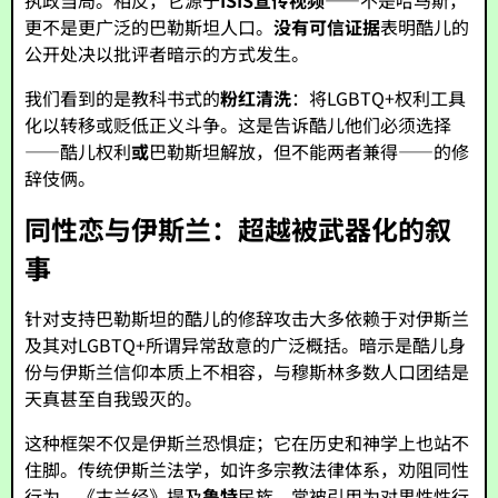
执政当局。相反，它源于
ISIS宣传视频
——不是哈马斯，
更不是更广泛的巴勒斯坦人口。
没有可信证据
表明酷儿的
公开处决以批评者暗示的方式发生。
我们看到的是教科书式的
粉红清洗
：将LGBTQ+权利工具
化以转移或贬低正义斗争。这是告诉酷儿他们必须选择
——酷儿权利
或
巴勒斯坦解放，但不能两者兼得——的修
辞伎俩。
同性恋与伊斯兰：超越被武器化的叙
事
针对支持巴勒斯坦的酷儿的修辞攻击大多依赖于对伊斯兰
及其对LGBTQ+所谓异常敌意的广泛概括。暗示是酷儿身
份与伊斯兰信仰本质上不相容，与穆斯林多数人口团结是
天真甚至自我毁灭的。
这种框架不仅是伊斯兰恐惧症；它在历史和神学上也站不
住脚。传统伊斯兰法学，如许多宗教法律体系，劝阻同性
行为。《古兰经》提及
鲁特
民族，常被引用为对男性性行