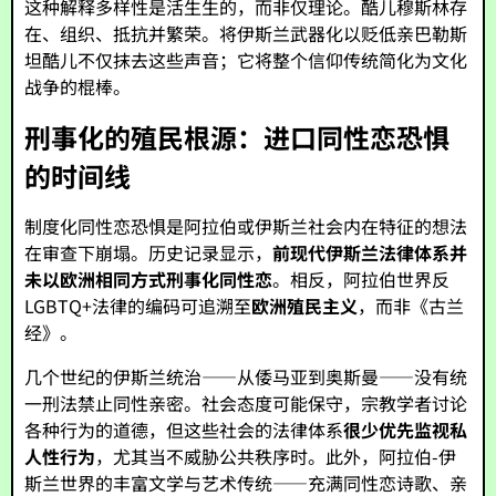
这种解释多样性是活生生的，而非仅理论。酷儿穆斯林存
在、组织、抵抗并繁荣。将伊斯兰武器化以贬低亲巴勒斯
坦酷儿不仅抹去这些声音；它将整个信仰传统简化为文化
战争的棍棒。
刑事化的殖民根源：进口同性恋恐惧
的时间线
制度化同性恋恐惧是阿拉伯或伊斯兰社会内在特征的想法
在审查下崩塌。历史记录显示，
前现代伊斯兰法律体系并
未以欧洲相同方式刑事化同性恋
。相反，阿拉伯世界反
LGBTQ+法律的编码可追溯至
欧洲殖民主义
，而非《古兰
经》。
几个世纪的伊斯兰统治——从倭马亚到奥斯曼——没有统
一刑法禁止同性亲密。社会态度可能保守，宗教学者讨论
各种行为的道德，但这些社会的法律体系
很少优先监视私
人性行为
，尤其当不威胁公共秩序时。此外，阿拉伯-伊
斯兰世界的丰富文学与艺术传统——充满同性恋诗歌、亲