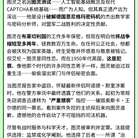
图灵之名因
图灵测试
——人工智能基础概念及现代
CAPTCHA系统基础——而广为人知。但其真正遗产远为
深远——他是设计
破解德国恩尼格玛密码机
的杰出数学家
与密码分析师，对盟军二战胜利的决定性贡献。
图灵在
布莱切利园
的工作多年保密，但现在明白他
将战争
缩短至多两年
，拯救数百万生命。在任何公正社会，他都
会被庆祝为国家英雄，终生受敬并怀感恩与敬意被铭记。
但艾伦·图灵是同性恋。而在1950年代英国，
这是犯
罪
。像他那个时代的许多同性恋男子一样，图灵被迫过双
重生活——偷偷溜出家门与伴侣秘密会面。
当图灵报告家中盗窃，怀疑最新伴侣阿诺德·默里涉案
时，他在警方审讯中最终透露了他们的关系。起初为常规
失窃调查迅速转为
“严重猥亵”
指控——摧毁奥斯卡·王
尔德的同一罪名。看到案件失控的主侦探后来向图灵道
歉，遗憾他的合作启动了不可阻挡的司法机器。
尽管有战时服务与科学天才，图灵被审判并定罪。法庭提
供选择：监禁或化学阉割。他选择了后者——所谓“治