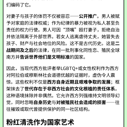
们编码了它。
对妻子与孩子的体罚不仅被容忍——
公开推广
。男人被赋
予对家庭的法律权威；作为纪律的暴力被视为私人甚至负
责任的权力行使。男人可因“顶嘴”殴打妻子，拒绝自治
并依法隔离于外部世界。若女人逃离虐待丈夫，她冒失去
孩子、财产与社会地位的风险。这不是古代历史。这是
二
战期间及之后
的法律，在同一批刑事化同性恋、殖民全球
南方并
告诉世界他们是文明标准
的国家。
因此，当现代西方批评者举LGBTQ+或女性权利作为西方
对阿拉伯或穆斯林社会道德优越的证据时，虚伪令人震
惊。这些权利不仅是
西方自身近期且艰难争取的发展
；框
架抹去了
世代存在于非西方社会的文化根植的责任体系
。
这种语境抹除并非偶然。它允许西方列强维持文明领导幻
觉，同时忽略
自身历史
与
对被殖民社会造成的损害
——往
往摧毁或取代曾提供保护的同一社区结构。
粉红清洗作为国家艺术