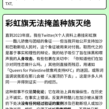
TXT
,
彩虹旗无法掩盖种族灭绝
直到2023年底，我在Twitter/X个人资料上悬挂彩虹旗
——酷儿骄傲与团结的象征——但当我开始公开支持加沙
和巴勒斯坦人民时，这个象征被用来对付我。取而代之的
是基于事实和理性的辩论，我的帖子吸引了旨在抹黑和噤
声我的
人身攻击
。有些包裹在关切中：「你知道他们在加
沙对同性恋做什么吗。」其他则直接而残忍，用诸如
「Queers for Palestine就像鸡支持KFC」的迷因，或陈词
滥调说我若在那儿会被「从屋顶扔下去」。这是许多人共
同——并得到证实——的经历。
这种叙事不仅是
简化论
；它在政治上具有操纵性，在历史
上不诚实，在事实上错误。反复声称酷儿在加沙被从屋顶
扔下处决
没有任何经过验证的案例
涉及巴勒斯坦人或加沙