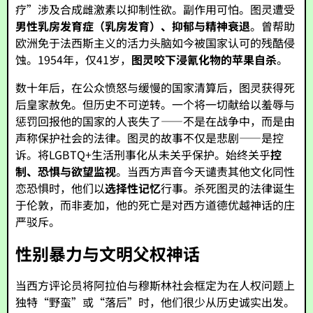
疗”涉及合成雌激素以抑制性欲。副作用可怕。图灵遭受
男性乳房发育症（乳房发育）、抑郁与精神衰退
。曾帮助
欧洲免于法西斯主义的活力头脑如今被国家认可的残酷侵
蚀。1954年，仅41岁，
图灵咬下浸氰化物的苹果自杀
。
数十年后，在公众愤怒与缓慢的国家清算后，图灵获得死
后皇家赦免。但历史不可逆转。一个将一切献给以羞辱与
惩罚回报他的国家的人丧失了——不是在战争中，而是由
声称保护社会的法律。图灵的故事不仅是悲剧——是控
诉。将LGBTQ+生活刑事化从未关乎保护。始终关乎
控
制、恐惧与欲望监视
。当西方声音今天谴责其他文化同性
恋恐惧时，他们以
选择性记忆
行事。杀死图灵的法律诞生
于伦敦，而非麦加，他的死亡是对西方道德优越神话的庄
严驳斥。
性别暴力与文明父权神话
当西方评论员将阿拉伯与穆斯林社会框定为在人权问题上
独特“野蛮”或“落后”时，他们很少从历史诚实出发。