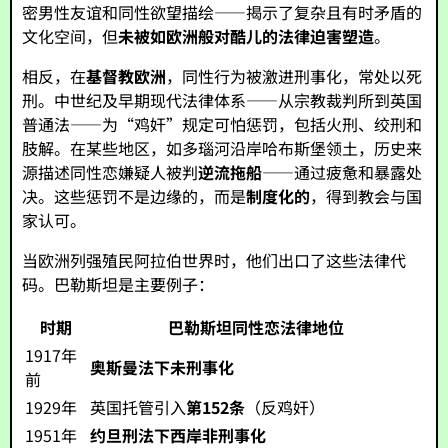
密男性友谊和同性欲望描绘——揭示了复杂且有时矛盾的
文化空间，但
未被如欧洲般对酷儿的法律迫害塑造
。
相反，在
基督教欧洲
，同性行为被激进刑事化，常处以死
刑。中世纪及早期现代法律体系——从宗教裁判所到英国
普通法——为“鸡奸”规定可怕惩罚，包括火刑、绞刑和
肢解。在某些地区，如多瑙河沿岸哈布斯堡领土，历史来
源描述同性恋嫌疑人被判
逆流拖船
——通过疲惫和暴露处
决。这些惩罚不是边缘的，而是
制度化的
，得到教会与国
家认可。
当欧洲列强殖民阿拉伯世界时，他们出口了这些法律代
码。巴勒斯坦是主要例子：
时期
巴勒斯坦同性恋法律地位
1917年
奥斯曼法下未刑事化
前
1929年
英国托管引入
第152条
（反鸡奸）
1951年
约旦刑法下西岸非刑事化