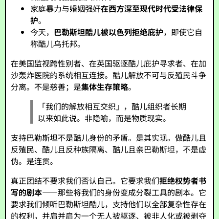
家庭暴力与婚姻强奸
在西方深至现代时代受法律保
护
。
今天，
巴勒斯坦酷儿被以色列拒绝庇护
，即使它自
称酷儿乌托邦。
在美国监视跨性别者、在英国驱逐酷儿庇护寻求者、在加
沙轰炸医院的系统相互连接。酷儿解放不可与反殖民斗争
分离。不是慈善；是
集体生存策略
。
「我们的解放相互交织」，酷儿组织者长期
以来如此说。非隐喻，而是物质现实。
支持巴勒斯坦不是酷儿身份的矛盾。是其实现。做酷儿且
反殖民、酷儿且反种族隔离、酷儿且亲巴勒斯坦，不是虚
伪。是连贯。
真正团结不要求我们否认自己。它要求我们
拒绝权势者书
写的剧本
——那些将我们的身份变成分裂工具的剧本。它
要求我们倾听巴勒斯坦酷儿，支持他们以全部复杂性存在
的权利，并肩并肩为一个无人被驱逐、被非人化或被剥夺