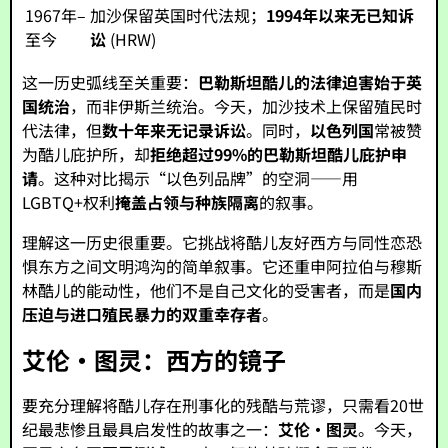
1967年–
加沙保留英国时代法规；
1994年以来无已知诉
至今
讼
(HRW)
这一历史弧线至关重要：
巴勒斯坦酷儿的法律迫害始于英
国统治
，而非伊斯兰统治。今天，加沙技术上保留殖民时
代法律，但
数十年来无记录诉讼
。同时，
以色列国
常被赞
为酷儿庇护所，却
拒绝超过99%的巴勒斯坦酷儿庇护申
请
。这种对比揭示“以色列品牌”的空洞——用
LGBTQ+权利
掩盖占领与种族隔离
的叙事。
理解这一历史很重要。它挑战将酷儿友好西方与同性恋恐
惧东方之间文明鸿沟的简单叙事。它还重申阿拉伯与穆斯
林酷儿的能动性，他们不是自己文化的受害者，而是
国内
压迫与进口殖民暴力的双重幸存者
。
艾伦·图灵：西方的镜子
要充分理解将酷儿存在刑事化的残酷与荒谬，只需看20世
纪最悲惨且最具启发性的故事之一：
艾伦·图灵
。今天，