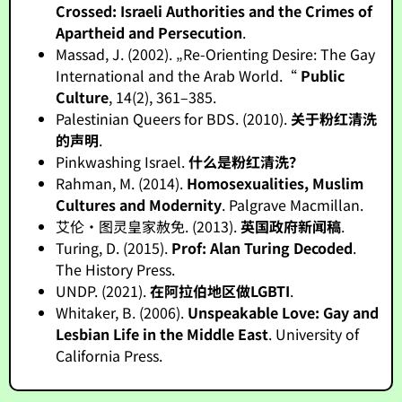
Crossed: Israeli Authorities and the Crimes of
Apartheid and Persecution
.
Massad, J. (2002). „Re-Orienting Desire: The Gay
International and the Arab World.“
Public
Culture
, 14(2), 361–385.
Palestinian Queers for BDS. (2010).
关于粉红清洗
的声明
.
Pinkwashing Israel.
什么是粉红清洗？
Rahman, M. (2014).
Homosexualities, Muslim
Cultures and Modernity
. Palgrave Macmillan.
艾伦·图灵皇家赦免. (2013).
英国政府新闻稿
.
Turing, D. (2015).
Prof: Alan Turing Decoded
.
The History Press.
UNDP. (2021).
在阿拉伯地区做LGBTI
.
Whitaker, B. (2006).
Unspeakable Love: Gay and
Lesbian Life in the Middle East
. University of
California Press.