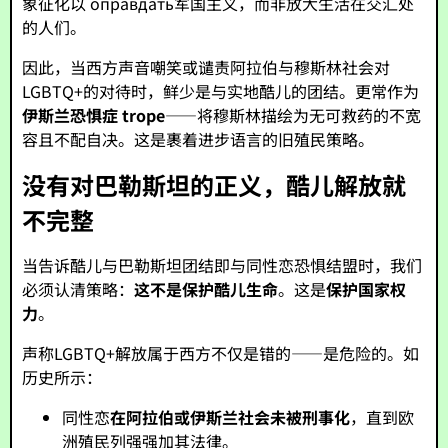
象征化以 оправдать军国主义，而非放大生活在交汇处
的人们。
因此，当西方声音嘲笑或谴责阿拉伯与穆斯林社会对
LGBTQ+的对待时，鲜少是与实地酷儿的团结。更常作为
伊斯兰恐惧症 trope
——将穆斯林描绘为无可救药的不宽
容且不配自决。这是裹着进步语言的旧殖民策略。
没有对巴勒斯坦的正义，酷儿解放就
不完整
当告诉酷儿与巴勒斯坦团结即与同性恋恐惧结盟时，我们
必须认清策略：
这不是保护酷儿生命
。这是
保护国家权
力
。
声称LGBTQ+解放属于西方不仅是错的——是危险的。如
历史所示：
同性恋
在阿拉伯或伊斯兰社会未被刑事化
，直到欧
洲殖民列强强加其法律。