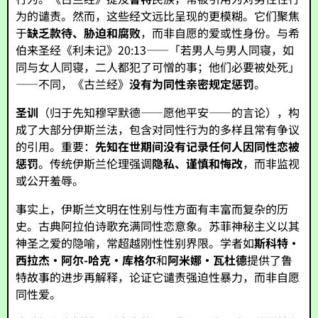
为的谴责。然而，这些经文远比呈现的更模糊。它们聚焦
于
缺乏款待、胁迫和腐败
，而非自愿的爱或性身份。与希
伯来圣经《利未记》20:13——「若男人与男人同寝，如
同与女人同寝，二人都犯了可憎的事；他们必要被处死」
——不同，《古兰经》
没有为同性亲密规定惩罚
。
圣训
（归于先知穆罕默德——愿他平安——的言论），构
成了大部分伊斯兰法，包含对同性行为的多样且常有争议
的引用。重要：
先知在世期间没有记录任何人因同性恋被
惩罚
。传统伊斯兰伦理强调
隐私、谨慎和悔改
，而非监视
或公开羞辱。
事实上，伊斯兰文明在性别与性方面有丰富而复杂的历
史。古典阿拉伯诗歌充满同性恋意象。苏菲神秘主义以其
神圣之爱的隐喻，常超越刚性性别界限。学者如
斯科特·
西拉杰·阿尔-哈克·库格尔
和
阿米娜·瓦杜德
提供了鲁
特故事的进步再解释，论证它谴责强迫性暴力，而非自愿
同性爱。