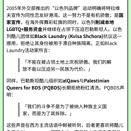
2005年外交部推出的“以色列品牌”运动明确将特拉维
夫宣传为同性恋友好港湾。这一努力不是有机骄傲；是
国
家宣传
。在海外挥舞彩虹旗的同时，以色列
削减本地
LGBTQ+服务资金
并继续在占领下压迫巴勒斯坦人。以色
列酷儿团体如
Black Laundry (Kvisa Shchora)
抗议这一
挪用，拒绝让其身份被用于漂白种族隔离。正如Black
Laundry活动家所言：
「不能在被占领土地上庆祝骄傲。我们的解
放不能以压迫另一民族为代价。」
同样，巴勒斯坦酷儿组织如
alQaws
与
Palestinian
Queers for BDS (PQBDS)
长期拒绝粉红清洗。PQBDS声
明：
「我们的斗争不是为了被纳入种族主义国
家，而是为了其拆除。」
这些声音在西方主流话语中鲜被听到，后者更喜欢将酷儿