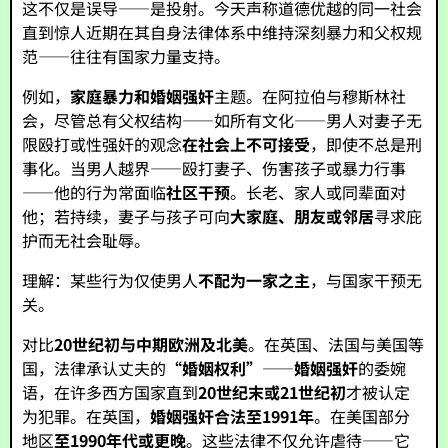
这不仅是误导——是投射。今天声称道德优越的同一社会
直到惊人近期在其自身法律体系中维持深刻暴力和父权规
范——往往有国家力量支持。
例如，
家庭暴力和婚姻强奸
主题。在阿拉伯与穆斯林社
会，尽管总有父权结构——如所有文化——男人对妻子无
限殴打或性强奸的观念
在社会上不可接受
，即使不总是刑
事化。当男人越界——殴打妻子、伤害孩子或暴力行事
——他的行为常面临
社区干预
。长老、家人或同辈面对
他；若持续，妻子与孩子可向
大家庭、朋友或邻居
寻求庇
护而无社会耻辱。
理解：某些行为仅使男人
不配为一家之主
，与国家干预无
关。
对比
20世纪初与中期欧洲及北美
。在英国、法国与美国等
国，法律承认丈夫的
“婚姻权利”
——
婚姻强奸
的委婉
语，在许多西方国家直到
20世纪末或21世纪初
才被认定
为犯罪。在英国，
婚姻强奸合法至1991年
。在美国部分
地区
至1990年代或更晚
。这些法律不仅允许虐待——它