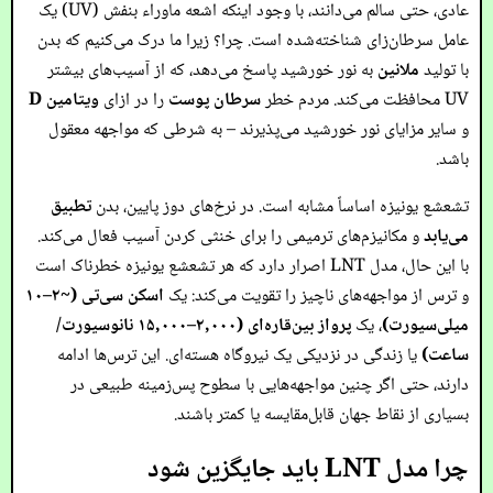
عادی، حتی سالم می‌دانند، با وجود اینکه اشعه ماوراء بنفش (UV) یک
عامل سرطان‌زای شناخته‌شده است. چرا؟ زیرا ما درک می‌کنیم که بدن
با تولید
ملانین
به نور خورشید پاسخ می‌دهد، که از آسیب‌های بیشتر
UV محافظت می‌کند. مردم خطر
سرطان پوست
را در ازای
ویتامین D
و سایر مزایای نور خورشید می‌پذیرند – به شرطی که مواجهه معقول
باشد.
تشعشع یونیزه اساساً مشابه است. در نرخ‌های دوز پایین، بدن
تطبیق
می‌یابد
و مکانیزم‌های ترمیمی را برای خنثی کردن آسیب فعال می‌کند.
با این حال، مدل LNT اصرار دارد که هر تشعشع یونیزه خطرناک است
و ترس از مواجهه‌های ناچیز را تقویت می‌کند: یک
اسکن سی‌تی (~۲–۱۰
میلی‌سیورت)
، یک
پرواز بین‌قاره‌ای (۲,۰۰۰–۱۵,۰۰۰ نانوسیورت/
ساعت)
یا زندگی در نزدیکی یک نیروگاه هسته‌ای. این ترس‌ها ادامه
دارند، حتی اگر چنین مواجهه‌هایی با سطوح پس‌زمینه طبیعی در
بسیاری از نقاط جهان قابل‌مقایسه یا کمتر باشند.
چرا مدل LNT باید جایگزین شود