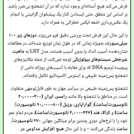
فرض می‌کند هیچ آستانه‌ای وجود ندارد که در آن تشعشع بی‌ضرر باشد.
بر اساس این منطق، حتی ایستادن کنار یک پیشخوان گرانیتی یا انجام
یک عکس‌برداری اشعه ایکس خطراتی به همراه دارد.
با این حال، این فرض تحت بررسی دقیق فرو می‌ریزد.
دوزهای زیر ۱۰۰
میلی‌سیورت
، به‌ویژه زمانی که در طول زمان توزیع شده‌اند، در مطالعات
نشان‌دهنده آسیب اندک یا بدون آسیب هستند. مدل LNT به
ماهیت
غیرخطی سیستم‌های بیولوژیکی
توجه نمی‌کند، از جمله مکانیزم‌های
پیچیده ترمیم DNA که برای مقابله با آسیب‌های روزانه ناشی از
تشعشع پس‌زمینه طبیعی و استرس اکسیداتیو تکامل یافته‌اند.
تشعشع پس‌زمینه طبیعی در سراسر جهان به طور قابل‌توجهی متفاوت
است. در مناطق با تشعشع بالا مانند
رامسر، ایران (۳۰۰–۳۰,۰۰۰
نانوسیورت/ساعت)
،
گواراپاری، برزیل (۸۰۰–۹۰,۰۰۰ نانوسیورت/
ساعت)
و
کرالا، هند (۴۴۶–۳,۰۰۰ نانوسیورت/ساعت)
، مردم تمام عمر
خود را با نرخ‌های دوزی چندین برابر میانگین جهانی
۲۷۰ نانوسیورت/
ساعت
زندگی می‌کنند – و با این حال
هیچ افزایش مداومی در