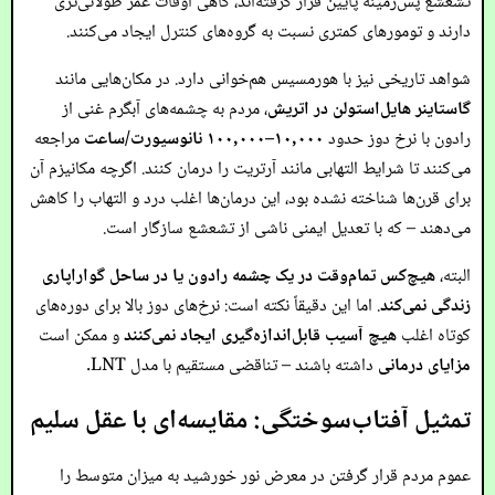
تشعشع پس‌زمینه پایین قرار گرفته‌اند، گاهی اوقات عمر طولانی‌تری
دارند و تومورهای کمتری نسبت به گروه‌های کنترل ایجاد می‌کنند.
شواهد تاریخی نیز با هورمسیس هم‌خوانی دارد. در مکان‌هایی مانند
گاستاینر هایل‌استولن در اتریش
، مردم به چشمه‌های آبگرم غنی از
رادون با نرخ دوز حدود
۱۰,۰۰۰–۱۰۰,۰۰۰ نانوسیورت/ساعت
مراجعه
می‌کنند تا شرایط التهابی مانند آرتریت را درمان کنند. اگرچه مکانیزم آن
برای قرن‌ها شناخته نشده بود، این درمان‌ها اغلب درد و التهاب را کاهش
می‌دهند – که با تعدیل ایمنی ناشی از تشعشع سازگار است.
البته،
هیچ‌کس تمام‌وقت در یک چشمه رادون یا در ساحل گواراپاری
زندگی نمی‌کند
. اما این دقیقاً نکته است: نرخ‌های دوز بالا برای دوره‌های
کوتاه اغلب
هیچ آسیب قابل‌اندازه‌گیری ایجاد نمی‌کنند
و ممکن است
مزایای درمانی
داشته باشند – تناقضی مستقیم با مدل LNT.
تمثیل آفتاب‌سوختگی: مقایسه‌ای با عقل سلیم
عموم مردم قرار گرفتن در معرض نور خورشید به میزان متوسط را