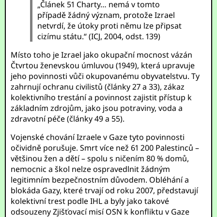
„Článek 51 Charty… nemá v tomto
případě žádný význam, protože Izrael
netvrdí, že útoky proti němu lze připsat
cizímu státu.“ (ICJ, 2004, odst. 139)
Místo toho je Izrael jako okupační mocnost vázán
Čtvrtou ženevskou úmluvou (1949), která upravuje
jeho povinnosti vůči okupovanému obyvatelstvu. Ty
zahrnují ochranu civilistů (články 27 a 33), zákaz
kolektivního trestání a povinnost zajistit přístup k
základním zdrojům, jako jsou potraviny, voda a
zdravotní péče (články 49 a 55).
Vojenské chování Izraele v Gaze tyto povinnosti
očividně porušuje. Smrt více než 61 200 Palestinců –
většinou žen a dětí – spolu s ničením 80 % domů,
nemocnic a škol nelze ospravedlnit žádným
legitimním bezpečnostním důvodem. Obléhání a
blokáda Gazy, které trvají od roku 2007, představují
kolektivní trest podle IHL a byly jako takové
odsouzeny Zjišťovací misí OSN k konfliktu v Gaze