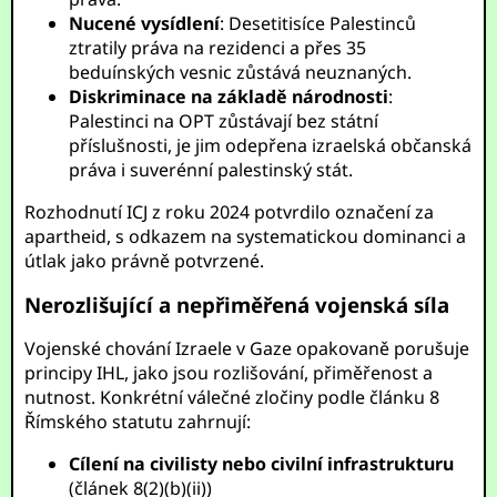
Nucené vysídlení
: Desetitisíce Palestinců
ztratily práva na rezidenci a přes 35
beduínských vesnic zůstává neuznaných.
Diskriminace na základě národnosti
:
Palestinci na OPT zůstávají bez státní
příslušnosti, je jim odepřena izraelská občanská
práva i suverénní palestinský stát.
Rozhodnutí ICJ z roku 2024 potvrdilo označení za
apartheid, s odkazem na systematickou dominanci a
útlak jako právně potvrzené.
Nerozlišující a nepřiměřená vojenská síla
Vojenské chování Izraele v Gaze opakovaně porušuje
principy IHL, jako jsou rozlišování, přiměřenost a
nutnost. Konkrétní válečné zločiny podle článku 8
Římského statutu zahrnují:
Cílení na civilisty nebo civilní infrastrukturu
(článek 8(2)(b)(ii))