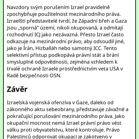
Navzdory svým porušením Izrael pravidelně
zpochybňuje použitelnost mezinárodního práva.
Izraelští představitelé tvrdí, že Západní břeh a Gaza
jsou „sporná“ území, nikoli okupovaná, a odmítají
rozhodnutí ICJ jako nezávazná. Přesto Izrael často
odkazuje na mezinárodní právo, aby odsoudil jiné,
jako je Írán, Hizballáh nebo samotný ICC. Tento
selektivní přístup podkopává právní stát a brání
smysluplné odpovědnosti, zejména vzhledem k
trvalé ochraně Izraele prostřednictvím veta USA v
Radě bezpečnosti OSN.
Závěr
Izraelská vojenská ofenzíva v Gaze, daleko od
zákonného aktu sebeobrany, představuje závažné a
pokračující porušování mezinárodního práva. Jako
okupační mocnost nemá Izrael právní právo vést
válku proti obyvatelstvu, které kontroluje. Právo
Palestinců odporovat okupaci je zakotveno v