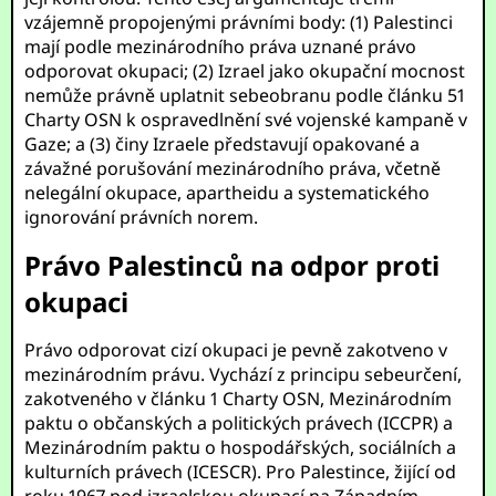
vzájemně propojenými právními body: (1) Palestinci
mají podle mezinárodního práva uznané právo
odporovat okupaci; (2) Izrael jako okupační mocnost
nemůže právně uplatnit sebeobranu podle článku 51
Charty OSN k ospravedlnění své vojenské kampaně v
Gaze; a (3) činy Izraele představují opakované a
závažné porušování mezinárodního práva, včetně
nelegální okupace, apartheidu a systematického
ignorování právních norem.
Právo Palestinců na odpor proti
okupaci
Právo odporovat cizí okupaci je pevně zakotveno v
mezinárodním právu. Vychází z principu sebeurčení,
zakotveného v článku 1 Charty OSN, Mezinárodním
paktu o občanských a politických právech (ICCPR) a
Mezinárodním paktu o hospodářských, sociálních a
kulturních právech (ICESCR). Pro Palestince, žijící od