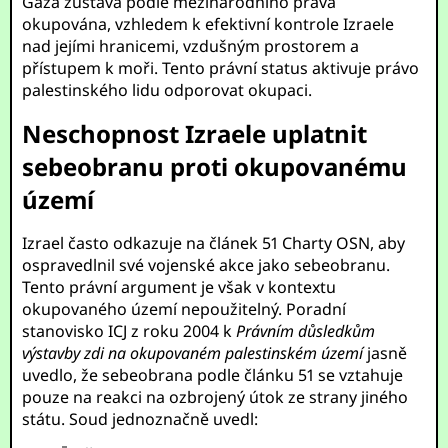
Gaza zůstává podle mezinárodního práva
okupována, vzhledem k efektivní kontrole Izraele
nad jejími hranicemi, vzdušným prostorem a
přístupem k moři. Tento právní status aktivuje právo
palestinského lidu odporovat okupaci.
Neschopnost Izraele uplatnit
sebeobranu proti okupovanému
území
Izrael často odkazuje na článek 51 Charty OSN, aby
ospravedlnil své vojenské akce jako sebeobranu.
Tento právní argument je však v kontextu
okupovaného území nepoužitelný. Poradní
stanovisko ICJ z roku 2004 k
Právním důsledkům
výstavby zdi na okupovaném palestinském území
jasně
uvedlo, že sebeobrana podle článku 51 se vztahuje
pouze na reakci na ozbrojený útok ze strany jiného
státu. Soud jednoznačně uvedl: