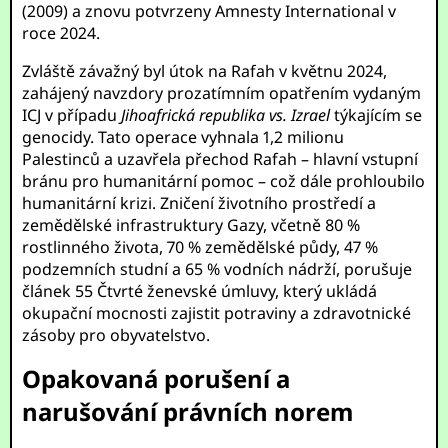
(2009) a znovu potvrzeny Amnesty International v
roce 2024.
Zvláště závažný byl útok na Rafah v květnu 2024,
zahájený navzdory prozatímním opatřením vydaným
ICJ v případu
Jihoafrická republika vs. Izrael
týkajícím se
genocidy. Tato operace vyhnala 1,2 milionu
Palestinců a uzavřela přechod Rafah – hlavní vstupní
bránu pro humanitární pomoc – což dále prohloubilo
humanitární krizi. Zničení životního prostředí a
zemědělské infrastruktury Gazy, včetně 80 %
rostlinného života, 70 % zemědělské půdy, 47 %
podzemních studní a 65 % vodních nádrží, porušuje
článek 55 Čtvrté ženevské úmluvy, který ukládá
okupační mocnosti zajistit potraviny a zdravotnické
zásoby pro obyvatelstvo.
Opakovaná porušení a
narušování právních norem