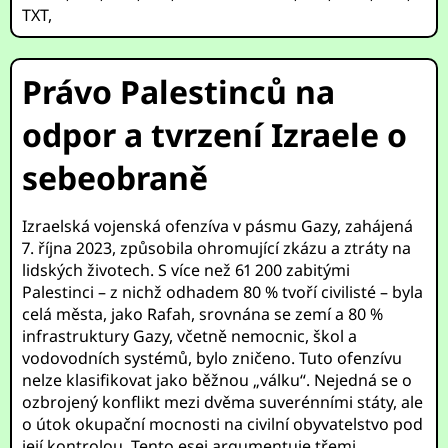
TXT
,
Právo Palestinců na
odpor a tvrzení Izraele o
sebeobraně
Izraelská vojenská ofenzíva v pásmu Gazy, zahájená
7. října 2023, způsobila ohromující zkázu a ztráty na
lidských životech. S více než 61 200 zabitými
Palestinci – z nichž odhadem 80 % tvoří civilisté – byla
celá města, jako Rafah, srovnána se zemí a 80 %
infrastruktury Gazy, včetně nemocnic, škol a
vodovodních systémů, bylo zničeno. Tuto ofenzívu
nelze klasifikovat jako běžnou „válku“. Nejedná se o
ozbrojený konflikt mezi dvěma suverénními státy, ale
o útok okupační mocnosti na civilní obyvatelstvo pod
její kontrolou. Tento esej argumentuje třemi