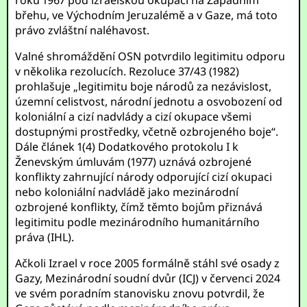
roku 1967 pod izraelskou okupací na Západním
břehu, ve Východním Jeruzalémě a v Gaze, má toto
právo zvláštní naléhavost.
Valné shromáždění OSN potvrdilo legitimitu odporu
v několika rezolucích. Rezoluce 37/43 (1982)
prohlašuje „legitimitu boje národů za nezávislost,
územní celistvost, národní jednotu a osvobození od
koloniální a cizí nadvlády a cizí okupace všemi
dostupnými prostředky, včetně ozbrojeného boje“.
Dále článek 1(4) Dodatkového protokolu I k
Ženevským úmluvám (1977) uznává ozbrojené
konflikty zahrnující národy odporující cizí okupaci
nebo koloniální nadvládě jako mezinárodní
ozbrojené konflikty, čímž těmto bojům přiznává
legitimitu podle mezinárodního humanitárního
práva (IHL).
Ačkoli Izrael v roce 2005 formálně stáhl své osady z
Gazy, Mezinárodní soudní dvůr (ICJ) v červenci 2024
ve svém poradním stanovisku znovu potvrdil, že