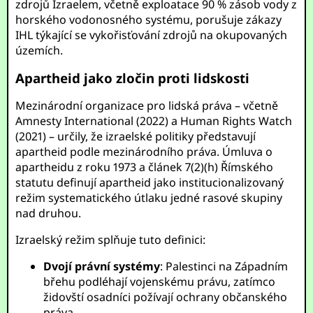
zdrojů Izraelem, včetně exploatace 90 % zásob vody z
horského vodonosného systému, porušuje zákazy
IHL týkající se vykořisťování zdrojů na okupovaných
územích.
Apartheid jako zločin proti lidskosti
Mezinárodní organizace pro lidská práva – včetně
Amnesty International (2022) a Human Rights Watch
(2021) – určily, že izraelské politiky představují
apartheid podle mezinárodního práva. Úmluva o
apartheidu z roku 1973 a článek 7(2)(h) Římského
statutu definují apartheid jako institucionalizovaný
režim systematického útlaku jedné rasové skupiny
nad druhou.
Izraelský režim splňuje tuto definici:
Dvojí právní systémy
: Palestinci na Západním
břehu podléhají vojenskému právu, zatímco
židovští osadníci požívají ochrany občanského
práva.