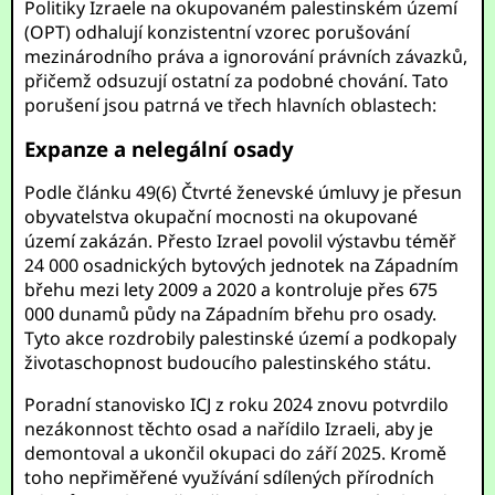
Politiky Izraele na okupovaném palestinském území
(OPT) odhalují konzistentní vzorec porušování
mezinárodního práva a ignorování právních závazků,
přičemž odsuzují ostatní za podobné chování. Tato
porušení jsou patrná ve třech hlavních oblastech:
Expanze a nelegální osady
Podle článku 49(6) Čtvrté ženevské úmluvy je přesun
obyvatelstva okupační mocnosti na okupované
území zakázán. Přesto Izrael povolil výstavbu téměř
24 000 osadnických bytových jednotek na Západním
břehu mezi lety 2009 a 2020 a kontroluje přes 675
000 dunamů půdy na Západním břehu pro osady.
Tyto akce rozdrobily palestinské území a podkopaly
životaschopnost budoucího palestinského státu.
Poradní stanovisko ICJ z roku 2024 znovu potvrdilo
nezákonnost těchto osad a nařídilo Izraeli, aby je
demontoval a ukončil okupaci do září 2025. Kromě
toho nepřiměřené využívání sdílených přírodních