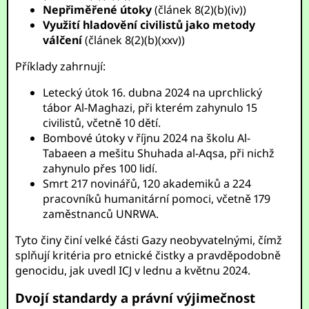
Nepřiměřené útoky
(článek 8(2)(b)(iv))
Využití hladovění civilistů jako metody
válčení
(článek 8(2)(b)(xxv))
Příklady zahrnují:
Letecký útok 16. dubna 2024 na uprchlický
tábor Al-Maghazi, při kterém zahynulo 15
civilistů, včetně 10 dětí.
Bombové útoky v říjnu 2024 na školu Al-
Tabaeen a mešitu Shuhada al-Aqsa, při nichž
zahynulo přes 100 lidí.
Smrt 217 novinářů, 120 akademiků a 224
pracovníků humanitární pomoci, včetně 179
zaměstnanců UNRWA.
Tyto činy činí velké části Gazy neobyvatelnými, čímž
splňují kritéria pro etnické čistky a pravděpodobně
genocidu, jak uvedl ICJ v lednu a květnu 2024.
Dvojí standardy a právní výjimečnost