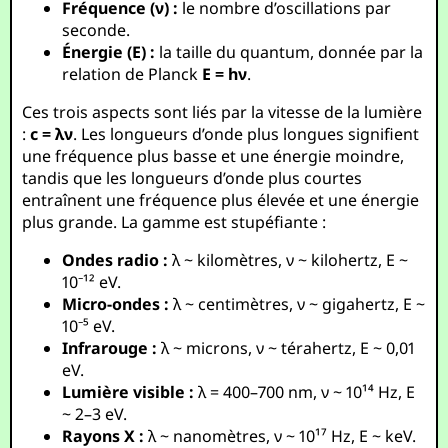
Fréquence (ν) :
le nombre d’oscillations par
seconde.
Énergie (E) :
la taille du quantum, donnée par la
relation de Planck
E = hν
.
Ces trois aspects sont liés par la vitesse de la lumière
:
c = λν
. Les longueurs d’onde plus longues signifient
une fréquence plus basse et une énergie moindre,
tandis que les longueurs d’onde plus courtes
entraînent une fréquence plus élevée et une énergie
plus grande. La gamme est stupéfiante :
Ondes radio :
λ ~ kilomètres, ν ~ kilohertz, E ~
10⁻¹² eV.
Micro-ondes :
λ ~ centimètres, ν ~ gigahertz, E ~
10⁻⁵ eV.
Infrarouge :
λ ~ microns, ν ~ térahertz, E ~ 0,01
eV.
Lumière visible :
λ = 400–700 nm, ν ~ 10¹⁴ Hz, E
~ 2–3 eV.
Rayons X :
λ ~ nanomètres, ν ~ 10¹⁷ Hz, E ~ keV.