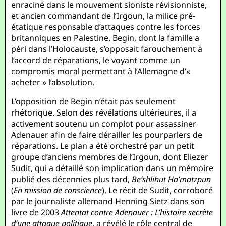
enraciné dans le mouvement sioniste révisionniste,
et ancien commandant de l’Irgoun, la milice pré-
étatique responsable d’attaques contre les forces
britanniques en Palestine. Begin, dont la famille a
péri dans l’Holocauste, s’opposait farouchement à
l’accord de réparations, le voyant comme un
compromis moral permettant à l’Allemagne d’«
acheter » l’absolution.
L’opposition de Begin n’était pas seulement
rhétorique. Selon des révélations ultérieures, il a
activement soutenu un complot pour assassiner
Adenauer afin de faire dérailler les pourparlers de
réparations. Le plan a été orchestré par un petit
groupe d’anciens membres de l’Irgoun, dont Eliezer
Sudit, qui a détaillé son implication dans un mémoire
publié des décennies plus tard,
Be’shlihut Ha’matzpun
(
En mission de conscience
). Le récit de Sudit, corroboré
par le journaliste allemand Henning Sietz dans son
livre de 2003
Attentat contre Adenauer : L’histoire secrète
d’une attaque politique
, a révélé le rôle central de