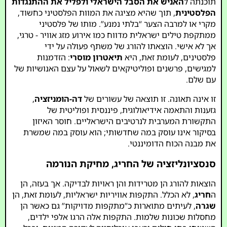
תוכנתה ל
האניש את הסבל הישראלי ולפליל את ההתנגדות
הפלסטינית
, תוך שהיא מציגה את המוות הפלסטיני כחשוד,
מקרי או למרבה הצער “בלתי נמנע”. מותו של פלסטיני
ממתקפת טילים ישראלית מדווח כמו אירוע מזג אוויר - טרגי,
אך לא אישי. הוצאתו להורג של משתף פעולה על ידי
פלסטינים, לעומת זאת, היא
תיאטרון מוסרי
: הזדמנות
למגישים, פרשנים ופוליטיקאים לשאול על עצם האנושיות של
עם שלם.
זו אינה תאונה. זו תוצאה של עשורים של
דה-הומניזציה
,
גזענות והתאמה אידיאולוגית, פיננסית ופוליטית של
התקשורת המערבית לנרטיבים הישראליים. חוסר האיזון
בסיקור אינו עוסק במה שחדשותי; הוא עוסק במה שמשרת
את מבנה הכוח הדומיננטי.
סנסציונליזציה של החריג, מחיקת הנורמה
הוצאות להורג הן מטרידות והן ראויות לבדיקה. אך בעזה, הן
ה
חריג
, לא הכלל. התקפות אוויריות ישראליות, לעומת זאת, הן
שגרה
, לעיתים מתוארות כ”מתקפות מדויקות” גם כאשר הן
מחסלות שכונות שלמות. התקפות אלה הרגו אלפי ילדים,