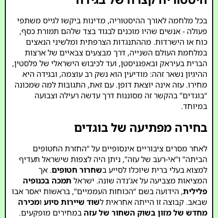
בכל מלחמה לאורך ההיסטוריה, מדינות ביקשו לגייס משתפי
פעולה - אנשים שהיו מוכנים לבגוד בצד שלהם תמורת כסף,
כוח או הישרדות. מההתנגדות הצרפתית ומלשיני הנאצים
במלחמת העולם השנייה, דרך מבצעים צבאיים של ארצות
הברית בעיראק ובאפגניסטן, ועד לכיבוש הישראלי של פלסטין,
ההיגיון נשאר זהה: מודיעין הוא נשק רב עוצמה, ובגידה היא
מחירו. עזה אינה יוצאת דופן. עם זאת, התגובות למה שמכונה
“בוגדים” בהקשר זה מסוננות דרך עדשה רעילה וצבועה
במיוחד.
בחירה מפתיעה של בוגדים
לאחר מסרים ציבוריים אינסופיים על “החזרת החטופים
הביתה” ו”אי-רעב של עזה”, ניתן היה לצפות שישראל תעדיף
למצוא בעלי ברית שיוכלו לסייע ב
שחרור חטופים
. אך
המציאות מצביעה על אג’נדה שונה. ישראל
תמכה בכנופיה
פלילית
, הידועה בשם “הכוחות העממיים”, בראשות יאסר אבו
שבאב. קבוצה זו הייתה אחראית ל
שוד שיירות סיוע
ו
מכירה
מחדש של מזון בשוק השחור של עזה
במחירים מופקעים.