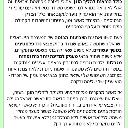
כולל הוראות להליך הוגן
, אם כי בצורה מפושטת וצבאית. זה
אולי לא נראה כמו אולם משפט משודר בטלוויזיה עם עורכי דין
בחליפות, אך הוא עדיין נועד לעקוב אחר כללי הצדק
הבסיסיים - במיוחד כאשר זמן, ביטחון והישרדות הקהילה
כולם מוטלים על כף המאזניים.
כעת השוו זאת עם ה
צביעות הבוטה
של המערכת הישראלית.
ישראל השתמשה באופן שגרתי בחוק צבאי
נגד פלסטינים
במשך עשורים
, לא משום שאין לה בתי משפט מתפקדים,
אלא משום שחוק צבאי
מעניק למדינה יותר כוח ופחות
מגבלות
. ילדים נגררים לבתי דין צבאיים. עצירים מוחזקים
במשך חודשים ללא משפט. הרשעות ניתנות ללא הצגת ראיות
בפומבי. השימוש של ישראל בחוק צבאי אינו עניין של הכרח -
הוא עניין של שליטה ובקרה.
אז כאשר מבקרים מגלים לפתע תשוקה ל”הליך הוגן” בעזה,
שאלו את עצמכם: היכן הייתה הדאגה הזו כאשר ישראל הטילה
חוק צבאי על אזרחים בגדה המערבית? היכן היא כאשר ישראל
הורסת בתים פלסטיניים ללא משפט? כאשר מעצר מנהלי
משמש לכליאת אנשים ללא הגבלת זמן ללא אישום? כאשר
ילדים נחקרים ללא נוכחות עורך דין?