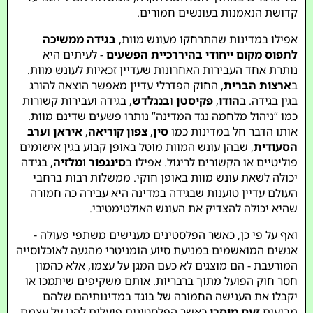
קדושת הנאמנות בעונשים חמורים.
אפילו במדינות שהתרחקו מעונש מוות,
בגידה ממשיכה
לתפוס מקום ייחודי בהיררכיית הפשעים
- לעיתים היא
נותרת אחד העבירות האחרונות שעדיין זכאיות לעונש מוות.
ב
ארצות הברית
, החוק הפדרלי עדיין מאפשר הוצאה להורג
בגין בגידה. ב
הודו
,
פקיסטן
ו
בנגלדש
, בגידה ועבירות קשורות
כמו “ניהול מלחמה נגד המדינה” נותרו פשעים שדינם מוות.
אותו הדבר חל במדינות כמו
סין
,
צפון קוריאה
,
איראן
ו
ערב
הסעודית
, שבהן עונש המוות מוטל באופן קבוע בגין אישומים
פוליטיים או הקשורים לריגול. אפילו ב
סינגפור
ו
מלזיה
, בגידה
יכולה לשאת עונש מוות באופן חוקי. ממשלות רבות ברחבי
העולם עדיין טוענות שבגידה במדינה היא עבירה כה חמורה
שהיא יכולה להצדיק את העונש האולטימטיבי.
ואף על פי כן, כאשר הפלסטינים מענישים משתפי פעולה -
אנשים המואשמים במניעת סיוע הומניטרי מהגעה לאוכלוסייה
המורעבת - הם מוצגים לא כעם המגן על עצמו, אלא כהמון
חסר חוק הפועל מתוך ברבריות. אותם משקיפים שיתמכו או
יקבלו את הענישה החמורה של בוגד במדינותיהם שלהם
מביעים
זעם מוסרי
כאשר הפלסטינים פועלים להגן על עצמם.