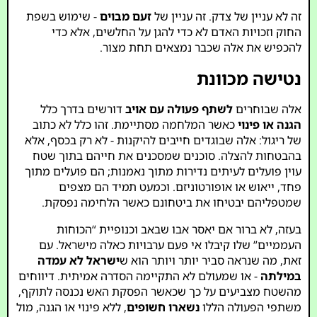
זה לא עניין של צדק. זה עניין של
זעם מבוים
- שימוש בשפת
החוק וזכויות האדם לא כדי להגן על החלשים, אלא כדי
להכפיש את אלה שכבר נמצאים תחת מצור.
נטישה מכוונת
אלה שבוחרים
לשתף פעולה עם אויב
דורשים בדרך כלל
הגנה או פינוי
כאשר המלחמה מסתיימת. זהו כלל לא כתוב
של ריגול: אלה שבוגדים חייבים להיקנות - לא רק בכסף, אלא
בהבטחות להצלה. סוכנים שמסכנים את חייהם בתוך שטח
עוין פועלים לעיתים נדירות מתוך נאמנות; הם פועלים מתוך
פחד, ייאוש או אופורטוניזם. וכמעט תמיד הם מצפים
שמטפליהם יבטיחו את ביטחונם כאשר הלחימה נפסקת.
בעזה, לא ברור אם יאסר אבו שבאב וכנופיית “הכוחות
העממיים” שלו קיבלו אי פעם ערבויות כאלה מישראל. עם
זאת, מה שנראה סביר יותר ויותר הוא ש
ישראל לא עמדה
במילתה
- או שמעולם לא התקיימה הסדרה אמיתית. דיווחים
מהשטח מצביעים על כך שכאשר הפסקת האש נכנסה לתוקף,
משתפי הפעולה הללו
נשארו חשופים
, ללא פינוי או הגנה, מול