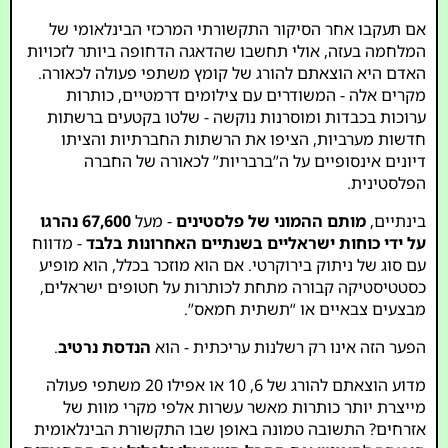
אם תעקבו אחר הסיקור התקשורתי המרכזי הבינלאומי של
המלחמה בעזה, אולי תחשבו שהדאגה הדחופה ביותר לזכויות
האדם היא הוצאתם להורג של קומץ משתפי פעולה לכאורה.
מקרים אלה - המשודרים עם צילומים דרמטיים, כותרות
ערוכות בכבדות ומוסרנות נוקשה - שלטו בקטעים ברשתות
חדשות מערביות, הציפו את הרשתות החברתיות והציתו
דיונים אינסופיים על ה”ברבריות” לכאורה של החברה
הפלסטינית.
בינתיים,
מותם ההמוני של פלסטינים
- מעל
67,600 נהרגו
על ידי כוחות ישראליים בשנתיים האחרונות בלבד
- מדווח
עם סוג של ניתוק בירוקרטי. אם הוא מוזכר בכלל, הוא מופיע
כסטטיסטיקה קבורה מתחת לכותרות על חטופים ישראלים,
מבצעים צבאיים או “תשתית חמאס”.
הפער הזה אינו רק רשלנות עריכתית - הוא
הנדסת נרטיב
.
מדוע הוצאתם להורג של 6, 10 או אפילו 20 משתפי פעולה
מייצרת יותר כותרות מאשר עשרות אלפי מקרי מוות של
אזרחים? התשובה טמונה באופן שבו התקשורת הבינלאומית