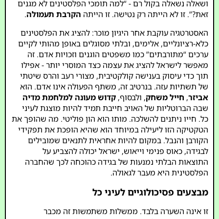
ושאלה נשאלה בקול רם - “למה תומכי הפלסטינים לא מגנים
זאת?”. זו לא הייתה רק נטישה. זו הייתה
הקרבת תעמולה
.
האסטרטגיה עוקבת אחר היגיון מוכר: להציג את הפלסטינים
כלא-רציונליים, אלימים, ובלתי מסוגלים באופן מהותי לקיים
ערכים “מתורבתים” כמו משפטים הוגנים וזכויות אדם. זה
מאפשר לישראל להציג את עצמה כצד המוסרי יותר - אפילו
תוך כדי עיסוק בענישה קולקטיבית, מצורי רעב והרס שיטתי
של תשתיות עזה. בנרטיב זה, משתף הפעולה אינו אדם. הוא
אביזר
,
חייל משחק
, ולבסוף,
קדוש מעונה למלחמת מדיה
שבה הברוטליות של האויב חייבת תמיד להיות מוצגת לעיני
כל. חייו ניתנים להשלכה. מותו הוא הון פוליטי. מה שהופך את
הטקטיקה הזו ליעילה במיוחד הוא שהיא הופכת את תפקידי
הקורבן והנבל. במקום להיות אחראית לתנאים שמובילים
לבגידה, כאוס פנימי וייאוש, ישראל יכולה להצביע על
התוצאות הבלתי נמנעות של בגידה כהוכחה לכך שהחברה
הפלסטינית היא מעבר לגאולה.
מבצעים פסיכולוגיים לעיני כל
זו אינה השערה בלבד. ממשלות משתמשות זה מכבר