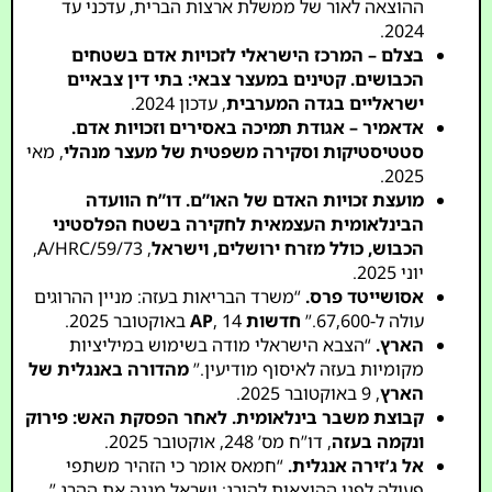
ההוצאה לאור של ממשלת ארצות הברית, עדכני עד
2024.
בצלם – המרכז הישראלי לזכויות אדם בשטחים
הכבושים.
קטינים במעצר צבאי: בתי דין צבאיים
ישראליים בגדה המערבית
, עדכון 2024.
אדאמיר – אגודת תמיכה באסירים וזכויות אדם.
סטטיסטיקות וסקירה משפטית של מעצר מנהלי
, מאי
2025.
מועצת זכויות האדם של האו”ם.
דו”ח הוועדה
הבינלאומית העצמאית לחקירה בשטח הפלסטיני
הכבוש, כולל מזרח ירושלים, וישראל
, A/HRC/59/73,
יוני 2025.
אסושייטד פרס.
“משרד הבריאות בעזה: מניין ההרוגים
עולה ל-67,600.”
חדשות AP
, 14 באוקטובר 2025.
הארץ.
“הצבא הישראלי מודה בשימוש במיליציות
מקומיות בעזה לאיסוף מודיעין.”
מהדורה באנגלית של
הארץ
, 9 באוקטובר 2025.
קבוצת משבר בינלאומית.
לאחר הפסקת האש: פירוק
ונקמה בעזה
, דו”ח מס’ 248, אוקטובר 2025.
אל ג’זירה אנגלית.
“חמאס אומר כי הזהיר משתפי
פעולה לפני ההוצאות להורג; ישראל מגנה את ההרג.”