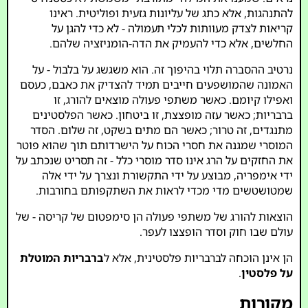
להתנהגות, אלא כתג של עליונות גזעית ופוליטית. ראינו
קריאות לצדק מעוותות לכלי תעמולה - לא כדי להגן על
החלשים, אלא כדי להעמיק את הדה-הומניזציה שלהם.
נרטיב ההסברה תלוי בהיפוך זה. הוא משגשג על בלבול - על
האמונה שהמושפעים חייבים תמיד להצדיק את כאבם, כעסם
ואפילו קיומם. כאשר משתפי פעולה מוצאים להורג, זו
ברבריות; כאשר עזה מופצצת, זו ביטחון. כאשר הפלסטינים
מתנגדים, זה טרור; כאשר הם מתים בשקט, זה שלום. הסדר
המוסרי שמגנה את חסרי הכוח על הישרדותם תוך שהוא פוטר
את החזקים על הרג אינו סדר מוסרי כלל - זה תסריט שנכתב על
ידי אימפריה, מבוצע על ידי התקשורת ונצרך על ידי אלה
שמטושטשים מדי מכדי לראות את השתקפותם בחורבות.
הוצאות להורג של משתפי פעולה הן סימפטום של קריסה - של
עולם שבו חוק וסדר הופצצו לעפר.
הן אינן הוכחה לברבריות פלסטינית, אלא ל
ברבריות המוטלת
על פלסטין
.
מקורות