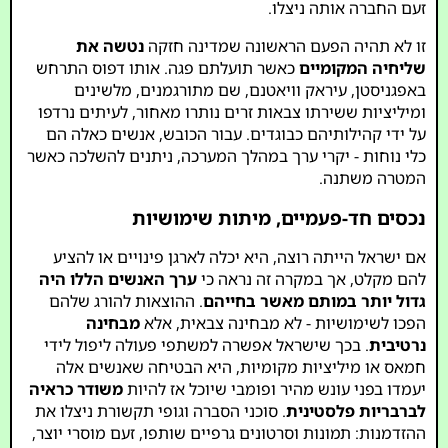
זעם החברה אותה ניצלו.
זו לא תהיה הפעם הראשונה שמדינה חזקה
נטשה את
שליחיה המקומיים
כאשר תועלתם פגה. אותו דפוס התרחש
באפגניסטן, עיראק וויאטנם, שם מתורגמנים, מלשינים
ומיליציות ששירתו צבאות זרים נותרו מאחור, לעיתים נרדפו
על ידי קהילותיהם כבוגדים. עבור הכובש, אנשים כאלה הם
כלי נוחות - יקרי ערך במהלך המערכה, ניתנים להשלכה כאשר
המטרה משתנה.
נכסים חד-פעמיים, מיתות שימושיות
אם ישראל הייתה רוצה, היא יכלה לארגן פינויים או להציע
להם מקלט, אך במקרה זה נראה כי
ערך האנשים הללו היה
גדול יותר במותם מאשר בחייהם
. ההוצאות להורג שלהם
הפכו לשימושיות - לא מבחינה צבאית, אלא
מבחינה
נרטיבית
. בכך שישראל אפשרה למשתפי פעולה ליפול לידי
חמאס או מיליציות מקומיות, היא הבטיחה שאנשים אלה
יעמדו בפני עונש מהיר ופומבי שיוכל אז להיות
משודר כראיה
לברבריות פלסטינית
. סוכני הסברה וגופי תקשורת ניצלו את
ההזדמנות: תמונות וסרטונים גרפיים שותפו, זעם מוסרי יוצר,