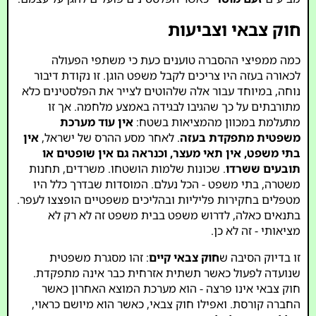
חוק צבאי וצביעות
כמה ממפיצי ההסברה טוענים כעת כי משתפי הפעולה
לכאורה בעזה היו צריכים לקבל משפט הוגן. זו נקודת דיבור
נוחה, במיוחד עבור אלה שלהוטים לצייר את הפלסטינים כלא
מתורבתים על כך שהגיבו לבגידה באמצע מלחמה. אך זו
מתעלמת במכוון מהמציאות בשטח:
אין עוד מערכת
משפטית מתפקדת בעזה
. לאחר מסע ההרס של ישראל,
אין
בתי משפט, אין תאי מעצר, וכנראה גם אין שופטים או
תובעים ששרדו
. שכונות שלמות הושטחו. משרדים, תחנות
משטרה, בתי משפט - הכל נעלם. המוסדות שבדרך כלל היו
מטפלים בחקירות פליליות ובהליכים משפטיים הופצצו לעפר.
בתנאים כאלה, לדרוש משפט בבית משפט זה לא רק לא
מציאותי - זה לא כן.
זו בדיוק הסיבה ש
חוק צבאי קיים
: זהו מסגרת משפטית
שנועדה לפעול כאשר תשתית אזרחית כבר אינה מתפקדת.
חוק צבאי אינו פרצה - הוא מערכת המוצא האחרון כאשר
החברה קורסת. ואפילו חוק צבאי, כאשר הוא מיושם כראוי,