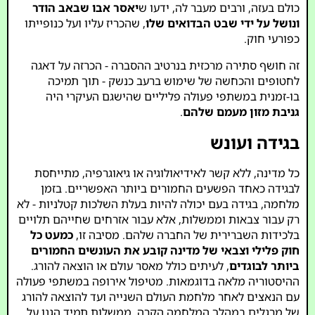
כולם בעזה, ורבים מעבר לה, ידעו ש
יאסר אבו שבאב הודר
ונושל על ידי שבט הבדואים שלו
, שהכריז עליו ועל כנופייתו
כפורעי חוק.
זה חושף סתירה מרכזית בנרטיב ההסברה - הכרזה על דאגה
לחטופים והכחשה של שימוש ברעב כנשק - תוך תמיכה
בו-זמנית במשתפי פעולה פליליים שהישגם העיקרי היה
גניבת מזון מעמם שלהם
.
בגידה ועונש
כל מדינה, ללא קשר לאידיאולוגיה או גיאוגרפיה, מתייחסת
לבגידה כאחד הפשעים החמורים ביותר האפשריים. בזמן
מלחמה, בגידה בעם יכולה להיות בעלת השלכות קטלניות - לא
רק עבור צבאות וממשלות, אלא עבור אזרחים שחייהם תלויים
בלכידות השברירית של החברה שלהם. מסיבה זו,
כמעט כל
חוק פלילי וצבאי של מדינה קובע את העונשים החמורים
ביותר לבוגדים
, לעיתים כולל מאסר עולם או הוצאה להורג.
ההיסטוריה מלאה בדוגמאות. מטיפול אירופה במשתפי פעולה
עם הנאצים לאחר מלחמת העולם השנייה ועד להוצאה להורג
של מרגלים במהלך המלחמה הקרה, ממשלות תמיד הגנו על