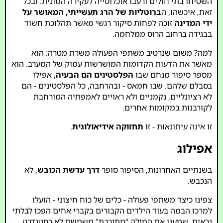
השטיחו בתי חולים ורעבו אוכלוסייה לעקירה המונית. ובכל
זאת, איכשהו, ה
ברוטליות של הרג תעשייתי, המאושר על
ידי המדינה
זוכה לפחות סיקור רגשי מאשר תהלוכת חשוד
בבגידה ברחוב הרוס ממלחמה.
למה? משום שנרטיב משתפי הפעולה משרת מטרה: הוא
מאשר את הדעות הקדומות המושרשות עמוק של המערב. הוא
מספר סיפור מנחם שבו
הפלסטינים הם הבעיה
, אפילו
בסבלם שלהם. שבו חמאס - ובהרחבה, כל הפלסטינים - הם
לא רציונליים, נקמניים ולא ראויים לאמפתיה המורחבת
לקורבנות במקומות אחרים.
זו אינה עיתונאות - זו
תחזוקה אידיאולוגית
.
אפילוג
בשנתיים האחרונות, הסיפור סופר
דרך עדשת הכובש
, לא
הנכבש.
צפינו כיצד משתפי פעולה - כלים של כוח חיצוני - הועלו
למרכז הבמה בעוד הילדים הקבורים בקברי אחים הפכו לבלתי
נראים. שמענו את המילה “מתורבת” משמשת לא כסטנדרט