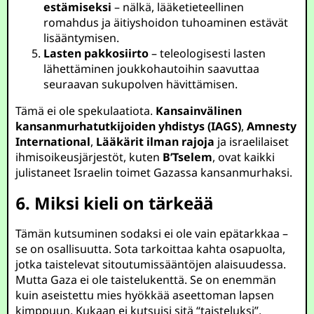
estämiseksi
– nälkä, lääketieteellinen
romahdus ja äitiyshoidon tuhoaminen estävät
lisääntymisen.
Lasten pakkosiirto
– teleologisesti lasten
lähettäminen joukkohautoihin saavuttaa
seuraavan sukupolven hävittämisen.
Tämä ei ole spekulaatiota.
Kansainvälinen
kansanmurhatutkijoiden yhdistys (IAGS)
,
Amnesty
International
,
Lääkärit ilman rajoja
ja israelilaiset
ihmisoikeusjärjestöt, kuten
B’Tselem
, ovat kaikki
julistaneet Israelin toimet Gazassa kansanmurhaksi.
6. Miksi kieli on tärkeää
Tämän kutsuminen sodaksi ei ole vain epätarkkaa –
se on osallisuutta. Sota tarkoittaa kahta osapuolta,
jotka taistelevat sitoutumissääntöjen alaisuudessa.
Mutta Gaza ei ole taistelukenttä. Se on enemmän
kuin aseistettu mies hyökkää aseettoman lapsen
kimppuun. Kukaan ei kutsuisi sitä “taisteluksi”.