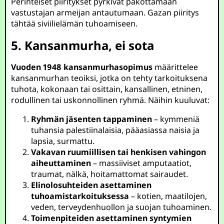
Perinteiset piiritykset pyrkivät pakottamaan
vastustajan armeijan antautumaan. Gazan piiritys
tähtää siviilielämän tuhoamiseen.
5. Kansanmurha, ei sota
Vuoden 1948 kansanmurhasopimus
määrittelee
kansanmurhan teoiksi, jotka on tehty tarkoituksena
tuhota, kokonaan tai osittain, kansallinen, etninen,
rodullinen tai uskonnollinen ryhmä. Näihin kuuluvat:
Ryhmän jäsenten tappaminen
– kymmeniä
tuhansia palestiinalaisia, pääasiassa naisia ja
lapsia, surmattu.
Vakavan ruumiillisen tai henkisen vahingon
aiheuttaminen
– massiiviset amputaatiot,
traumat, nälkä, hoitamattomat sairaudet.
Elinolosuhteiden asettaminen
tuhoamistarkoituksessa
– kotien, maatilojen,
veden, terveydenhuollon ja suojan tuhoaminen.
Toimenpiteiden asettaminen syntymien