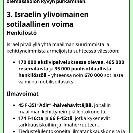
olemassaolon kyvyn purkaminen
.
3. Israelin ylivoimainen
sotilaallinen voima
Henkilöstö
Israel pitää yllä yhtä maailman suurimmista ja
kehittyneimmistä armeijoista suhteessa väestöön:
170 000 aktiivipalveluksessa olevaa
,
465 000
reserviläistä
ja
35 000 puolisotilaallista
henkilöstöä
– yhteensä noin
670 000
sotilasta
valmiina mobilisoitavaksi.
Ilmavoimat
45 F-35I “Adir” -häivehävittäjää
, joitakin
maailman kehittyneimpiä lentokoneita.
174 F-16:ta
ja
66 F-15:tä
, jotka kykenevät
tarkkuusiskuihin ja ilmaherruuteen.
Tiedustelulentokoneita, ilmatankkauskoneita ja