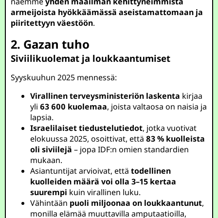
näemme
yhden maailman kehittyneimmistä
armeijoista hyökkäämässä aseistamattomaan ja
piiritettyyn väestöön
.
2. Gazan tuho
Siviilikuolemat ja loukkaantumiset
Syyskuuhun 2025 mennessä:
Virallinen terveysministeriön laskenta
kirjaa
yli
63 600 kuolemaa
, joista valtaosa on naisia ja
lapsia.
Israelilaiset tiedustelutiedot
, jotka vuotivat
elokuussa 2025, osoittivat, että
83 % kuolleista
oli siviilejä
– jopa IDF:n omien standardien
mukaan.
Asiantuntijat arvioivat, että
todellinen
kuolleiden määrä voi olla 3–15 kertaa
suurempi
kuin virallinen luku.
Vähintään
puoli miljoonaa on loukkaantunut
,
monilla elämää muuttavilla amputaatioilla,