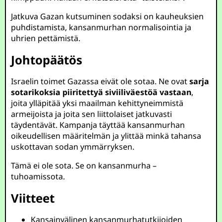
Jatkuva Gazan kutsuminen sodaksi on kauheuksien
puhdistamista, kansanmurhan normalisointia ja
uhrien pettämistä.
Johtopäätös
Israelin toimet Gazassa eivät ole sotaa. Ne ovat
sarja
sotarikoksia piiritettyä siviiliväestöä vastaan
,
joita ylläpitää yksi maailman kehittyneimmistä
armeijoista ja joita sen liittolaiset jatkuvasti
täydentävät. Kampanja täyttää kansanmurhan
oikeudellisen määritelmän ja ylittää minkä tahansa
uskottavan sodan ymmärryksen.
Tämä ei ole sota. Se on kansanmurha –
tuhoamissota.
Viitteet
Kansainvälinen kansanmurhatutkijoiden