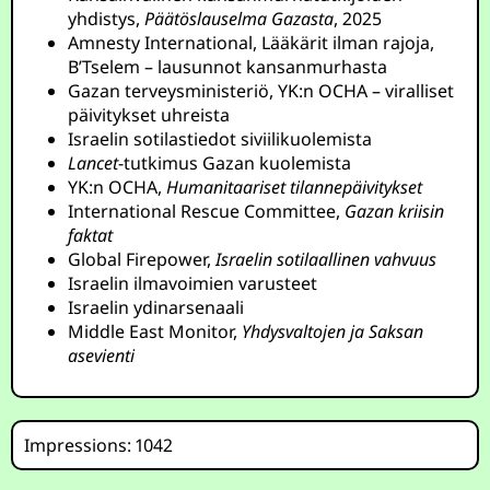
yhdistys,
Päätöslauselma Gazasta
, 2025
Amnesty International, Lääkärit ilman rajoja,
B’Tselem – lausunnot kansanmurhasta
Gazan terveysministeriö, YK:n OCHA – viralliset
päivitykset uhreista
Israelin sotilastiedot siviilikuolemista
Lancet
-tutkimus Gazan kuolemista
YK:n OCHA,
Humanitaariset tilannepäivitykset
International Rescue Committee,
Gazan kriisin
faktat
Global Firepower,
Israelin sotilaallinen vahvuus
Israelin ilmavoimien varusteet
Israelin ydinarsenaali
Middle East Monitor,
Yhdysvaltojen ja Saksan
asevienti
Impressions: 1042