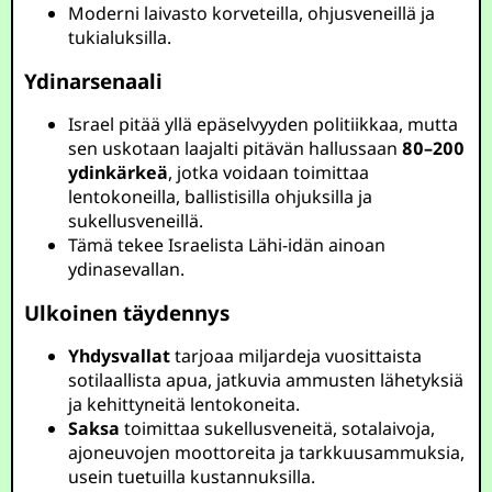
Moderni laivasto korveteilla, ohjusveneillä ja
tukialuksilla.
Ydinarsenaali
Israel pitää yllä epäselvyyden politiikkaa, mutta
sen uskotaan laajalti pitävän hallussaan
80–200
ydinkärkeä
, jotka voidaan toimittaa
lentokoneilla, ballistisilla ohjuksilla ja
sukellusveneillä.
Tämä tekee Israelista Lähi-idän ainoan
ydinasevallan.
Ulkoinen täydennys
Yhdysvallat
tarjoaa miljardeja vuosittaista
sotilaallista apua, jatkuvia ammusten lähetyksiä
ja kehittyneitä lentokoneita.
Saksa
toimittaa sukellusveneitä, sotalaivoja,
ajoneuvojen moottoreita ja tarkkuusammuksia,
usein tuetuilla kustannuksilla.