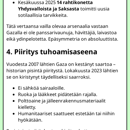
Kesäkuussa 2025
14 rahtikonetta
Yhdysvalloista ja Saksasta
toimitti uusia
sotilaallisia tarvikkeita.
Tätä vertaansa vailla olevaa arsenaalia vastaan
Gazalla ei ole panssarivaunuja, hävittäjiä, laivastoa
eikä ydinpelotetta. Epäsymmetria on absoluuttista.
4. Piiritys tuhoamisaseena
Vuodesta 2007 lähtien Gaza on kestänyt saartoa –
historian pisintä piiritystä. Lokakuusta 2023 lähtien
se on kiristynyt täydelliseksi saarroksi.
Ei sähköä sairaaloille.
Ruoka ja lääkkeet pidätetään rajalla.
Polttoaine ja jälleenrakennusmateriaalit
kielletty.
Humanitaariset saattueet estetään tai niihin
hyökätään.