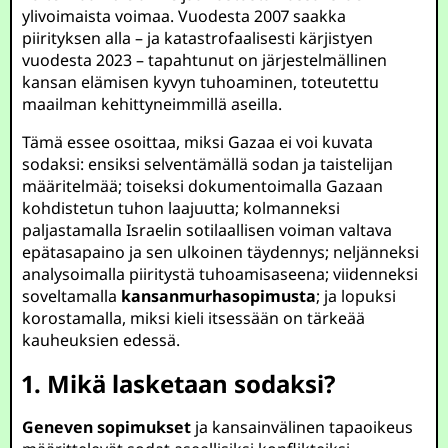
ylivoimaista voimaa. Vuodesta 2007 saakka
piirityksen alla – ja katastrofaalisesti kärjistyen
vuodesta 2023 – tapahtunut on järjestelmällinen
kansan elämisen kyvyn tuhoaminen, toteutettu
maailman kehittyneimmillä aseilla.
Tämä essee osoittaa, miksi Gazaa ei voi kuvata
sodaksi: ensiksi selventämällä sodan ja taistelijan
määritelmää; toiseksi dokumentoimalla Gazaan
kohdistetun tuhon laajuutta; kolmanneksi
paljastamalla Israelin sotilaallisen voiman valtava
epätasapaino ja sen ulkoinen täydennys; neljänneksi
analysoimalla piiritystä tuhoamisaseena; viidenneksi
soveltamalla
kansanmurhasopimusta
; ja lopuksi
korostamalla, miksi kieli itsessään on tärkeää
kauheuksien edessä.
1. Mikä lasketaan sodaksi?
Geneven sopimukset
ja kansainvälinen tapaoikeus