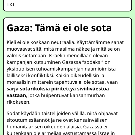
TXT
,
Gaza: Tämä ei ole sota
Kieli ei ole koskaan neutraalia. Käyttämämme sanat
muovaavat sitä, mitä maailma näkee ja mitä se on
valmis sietämään. Israelin meneillään olevan
kampanjan kutsuminen Gazassa “sodaksi” on
yksipuolisen tuhoamiskampanjan naamioimista
lailliseksi konfliktiksi. Kaikin oikeudellisin ja
moraalisin mittarein tapahtuva ei ole sotaa, vaan
sarja sotarikoksia piiritettyä siviiliväestöä
vastaan
, jotka huipentuvat kansanmurhan
rikokseen.
Sodat käydään taistelijoiden välillä, niitä ohjaavat
sitoutumissäännöt ja ne ovat kansainvälisen
humanitaarisen oikeuden alaisia. Gazassa ei
kuitenkaan ole armeijaa vastustamassa Israelin