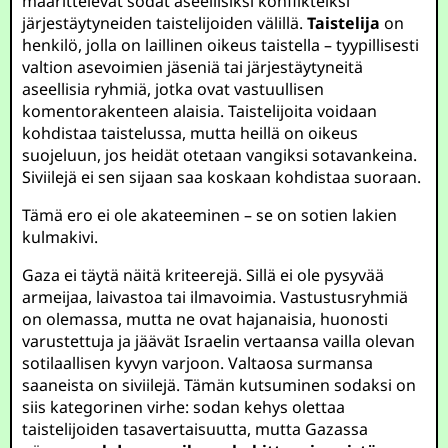
määrittelevät sodat aseellisiksi konflikteiksi
järjestäytyneiden taistelijoiden välillä.
Taistelija
on
henkilö, jolla on laillinen oikeus taistella – tyypillisesti
valtion asevoimien jäseniä tai järjestäytyneitä
aseellisia ryhmiä, jotka ovat vastuullisen
komentorakenteen alaisia. Taistelijoita voidaan
kohdistaa taistelussa, mutta heillä on oikeus
suojeluun, jos heidät otetaan vangiksi sotavankeina.
Siviilejä ei sen sijaan saa koskaan kohdistaa suoraan.
Tämä ero ei ole akateeminen – se on sotien lakien
kulmakivi.
Gaza ei täytä näitä kriteerejä. Sillä ei ole pysyvää
armeijaa, laivastoa tai ilmavoimia. Vastustusryhmiä
on olemassa, mutta ne ovat hajanaisia, huonosti
varustettuja ja jäävät Israelin vertaansa vailla olevan
sotilaallisen kyvyn varjoon. Valtaosa surmansa
saaneista on siviilejä. Tämän kutsuminen sodaksi on
siis kategorinen virhe: sodan kehys olettaa
taistelijoiden tasavertaisuutta, mutta Gazassa