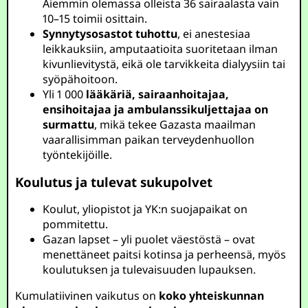
Aiemmin olemassa olleista 36 sairaalasta vain
10–15 toimii osittain.
Synnytysosastot tuhottu
, ei anestesiaa
leikkauksiin, amputaatioita suoritetaan ilman
kivunlievitystä, eikä ole tarvikkeita dialyysiin tai
syöpähoitoon.
Yli 1 000
lääkäriä, sairaanhoitajaa,
ensihoitajaa ja ambulanssikuljettajaa on
surmattu
, mikä tekee Gazasta maailman
vaarallisimman paikan terveydenhuollon
työntekijöille.
Koulutus ja tulevat sukupolvet
Koulut, yliopistot ja YK:n suojapaikat on
pommitettu.
Gazan lapset – yli puolet väestöstä – ovat
menettäneet paitsi kotinsa ja perheensä, myös
koulutuksen ja tulevaisuuden lupauksen.
Kumulatiivinen vaikutus on
koko yhteiskunnan