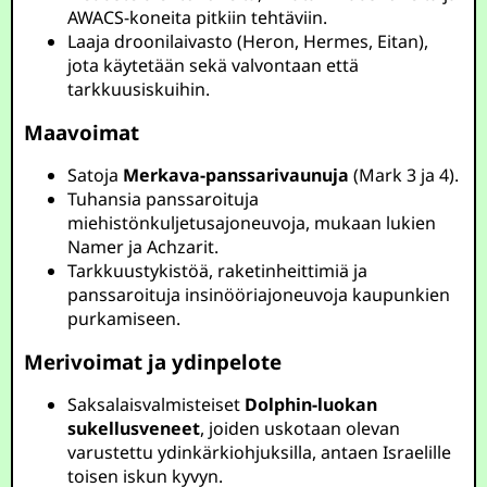
AWACS-koneita pitkiin tehtäviin.
Laaja droonilaivasto (Heron, Hermes, Eitan),
jota käytetään sekä valvontaan että
tarkkuusiskuihin.
Maavoimat
Satoja
Merkava-panssarivaunuja
(Mark 3 ja 4).
Tuhansia panssaroituja
miehistönkuljetusajoneuvoja, mukaan lukien
Namer ja Achzarit.
Tarkkuustykistöä, raketinheittimiä ja
panssaroituja insinööriajoneuvoja kaupunkien
purkamiseen.
Merivoimat ja ydinpelote
Saksalaisvalmisteiset
Dolphin-luokan
sukellusveneet
, joiden uskotaan olevan
varustettu ydinkärkiohjuksilla, antaen Israelille
toisen iskun kyvyn.