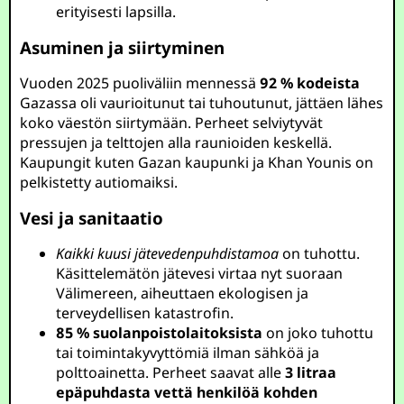
erityisesti lapsilla.
Asuminen ja siirtyminen
Vuoden 2025 puoliväliin mennessä
92 % kodeista
Gazassa oli vaurioitunut tai tuhoutunut, jättäen lähes
koko väestön siirtymään. Perheet selviytyvät
pressujen ja telttojen alla raunioiden keskellä.
Kaupungit kuten Gazan kaupunki ja Khan Younis on
pelkistetty autiomaiksi.
Vesi ja sanitaatio
Kaikki kuusi jätevedenpuhdistamoa
on tuhottu.
Käsittelemätön jätevesi virtaa nyt suoraan
Välimereen, aiheuttaen ekologisen ja
terveydellisen katastrofin.
85 % suolanpoistolaitoksista
on joko tuhottu
tai toimintakyvyttömiä ilman sähköä ja
polttoainetta. Perheet saavat alle
3 litraa
epäpuhdasta vettä henkilöä kohden