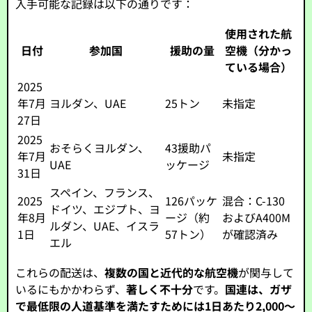
入手可能な記録は以下の通りです：
使用された航
日付
参加国
援助の量
空機（分かっ
ている場合）
2025
年7月
ヨルダン、UAE
25トン
未指定
27日
2025
おそらくヨルダン、
43援助パ
年7月
未指定
UAE
ッケージ
31日
スペイン、フランス、
2025
126パッケ
混合：C-130
ドイツ、エジプト、ヨ
年8月
ージ（約
およびA400M
ルダン、UAE、イスラ
1日
57トン）
が確認済み
エル
これらの配送は、
複数の国と近代的な航空機
が関与して
いるにもかかわらず、
著しく不十分
です。
国連は、ガザ
で最低限の人道基準を満たすためには1日あたり2,000～