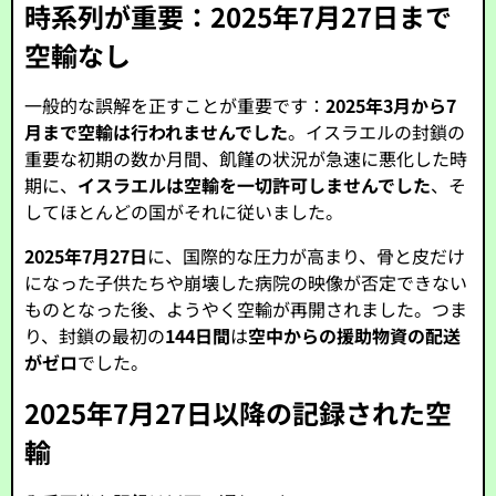
時系列が重要：2025年7月27日まで
空輸なし
一般的な誤解を正すことが重要です：
2025年3月から7
月まで空輸は行われませんでした
。イスラエルの封鎖の
重要な初期の数か月間、飢饉の状況が急速に悪化した時
期に、
イスラエルは空輸を一切許可しませんでした
、そ
してほとんどの国がそれに従いました。
2025年7月27日
に、国際的な圧力が高まり、骨と皮だけ
になった子供たちや崩壊した病院の映像が否定できない
ものとなった後、ようやく空輸が再開されました。つま
り、封鎖の最初の
144日間
は
空中からの援助物資の配送
がゼロ
でした。
2025年7月27日以降の記録された空
輸