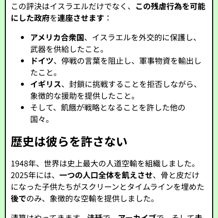
この評決はイスラエルだけでなく、
この残虐行為を可能
にした政府
を
連座させます
：
アメリカ合衆国
、イスラエルを外交的に保護し、
武器を供給したこと。
ドイツ
、停戦の言葉を阻止し、軍事物資を輸出し
たこと。
イギリス
、封鎖に挑戦することを拒否しながら、
象徴的な援助を提供したこと。
そして、飢餓が戦略となることを許した他の
国々。
歴史は彼らを許さない
1948年、世界は史上最大の人道空輸を組織しました。
2025年には、
一つの人口全体を飢えさせ
、骨と皮だけ
になった子供たちがスクリーンとタイムラインを埋めた
後で
のみ、象徴的な空輸を提供しました。
清算はやってきます -
法廷
で、
アーカイブ
で、そして
未