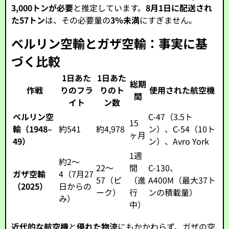
3,000トンが必要
と推定しています。
8月1日に配送され
た57トン
は、その必要量の
3％未満
にすぎません。
ベルリン空輸とガザ空輸：事実に基
づく比較
1日あた
1日あた
総期
作戦
りのフラ
りのト
使用された航空機
間
イト
ン数
ベルリン空
C-47（3.5ト
15
輸（1948–
約541
約4,978
ン）、C-54（10ト
ヶ月
49）
ン）、Avro York
1週
約2～
22～
間
C-130、
ガザ空輸
4（7月27
57（ピ
（進
A400M（最大37ト
（2025）
日からの
ーク）
行
ンの積載量）
み）
中）
近代的な航空機
と
優れた物流
にもかかわらず、ガザの空