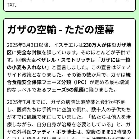
TXT
,
ガザの空輸 - ただの煙幕
2025年3月3日以降、イスラエルは
230万人が住むガザ地
区
に
完全な封鎖
を課しています。そのほとんどが子供で
す。財務大臣
ベザレル・スモトリッチ
は「
ガザには一粒
の小麦も入れない
」と宣言しました。この宣言はジェノ
サイド政策となりました。その後の数か月で、ガザは
統
合食糧安全保障フェーズ分類（IPC）
が定める最も壊滅
的なレベルである
フェーズ5の飢饉
に陥りました。
2025年7月までに、ガザの病院は麻酔薬と食料が不足
し、医師たちは手術中に空腹で倒れ、数十人の子供たち
がすでに飢餓で死亡していました。「私たちは他人を治
療しながら、自分自身が治療を必要としている」と、ガ
ザの外科医
ファディ・ボラ博士
は、空腹のまま12時間の