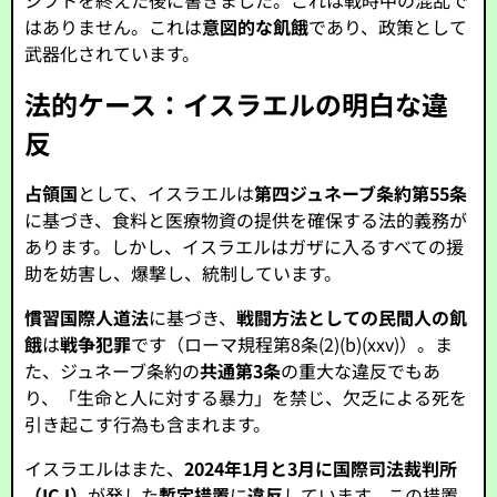
シフトを終えた後に書きました。これは戦時中の混乱で
はありません。これは
意図的な飢餓
であり、政策として
武器化されています。
法的ケース：イスラエルの明白な違
反
占領国
として、イスラエルは
第四ジュネーブ条約第55条
に基づき、食料と医療物資の提供を確保する法的義務が
あります。しかし、イスラエルはガザに入るすべての援
助を妨害し、爆撃し、統制しています。
慣習国際人道法
に基づき、
戦闘方法としての民間人の飢
餓
は
戦争犯罪
です（ローマ規程第8条(2)(b)(xxv)）。ま
た、ジュネーブ条約の
共通第3条
の重大な違反でもあ
り、「生命と人に対する暴力」を禁じ、欠乏による死を
引き起こす行為も含まれます。
イスラエルはまた、
2024年1月と3月に国際司法裁判所
（ICJ）
が発した
暫定措置
に
違反
しています。この措置