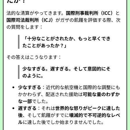
法的な清算がやってきます。
国際刑事裁判所（ICC）
と
国際司法裁判所（ICJ）
がガザの飢饉を評価する際、次
の質問をします：
「十分なことがされたか、もっと早くでき
たことがあったか？」
その答えはこうなります：
少なすぎる。遅すぎる。そして意図的にそ
のように。
少なすぎる
：近代的な航空機と国際的な調整にも
かかわらず、配送された援助は
可能な量のわずか
な一部
でした。
遅すぎる
：それは
世界的な怒りがピークに達した
後
、そして飢饉がすでに
壊滅的で不可逆的なレベ
ル
に達した後でしか始まりませんでした。