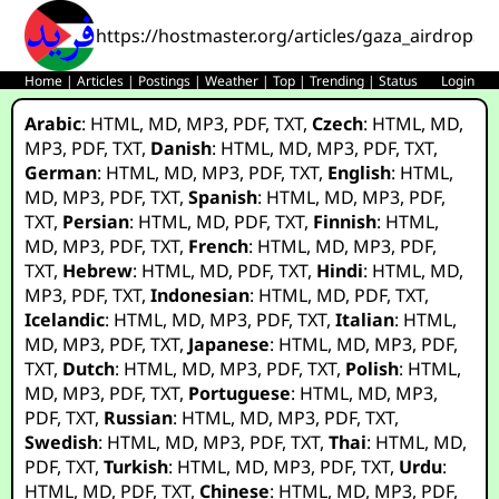
https://hostmaster.org/articles/gaza_airdrops_
Home
|
Articles
|
Postings
|
Weather
|
Top
|
Trending
|
Status
Login
Arabic
:
HTML
,
MD
,
MP3
,
PDF
,
TXT
,
Czech
:
HTML
,
MD
,
MP3
,
PDF
,
TXT
,
Danish
:
HTML
,
MD
,
MP3
,
PDF
,
TXT
,
German
:
HTML
,
MD
,
MP3
,
PDF
,
TXT
,
English
:
HTML
,
MD
,
MP3
,
PDF
,
TXT
,
Spanish
:
HTML
,
MD
,
MP3
,
PDF
,
TXT
,
Persian
:
HTML
,
MD
,
PDF
,
TXT
,
Finnish
:
HTML
,
MD
,
MP3
,
PDF
,
TXT
,
French
:
HTML
,
MD
,
MP3
,
PDF
,
TXT
,
Hebrew
:
HTML
,
MD
,
PDF
,
TXT
,
Hindi
:
HTML
,
MD
,
MP3
,
PDF
,
TXT
,
Indonesian
:
HTML
,
MD
,
PDF
,
TXT
,
Icelandic
:
HTML
,
MD
,
MP3
,
PDF
,
TXT
,
Italian
:
HTML
,
MD
,
MP3
,
PDF
,
TXT
,
Japanese
:
HTML
,
MD
,
MP3
,
PDF
,
TXT
,
Dutch
:
HTML
,
MD
,
MP3
,
PDF
,
TXT
,
Polish
:
HTML
,
MD
,
MP3
,
PDF
,
TXT
,
Portuguese
:
HTML
,
MD
,
MP3
,
PDF
,
TXT
,
Russian
:
HTML
,
MD
,
MP3
,
PDF
,
TXT
,
Swedish
:
HTML
,
MD
,
MP3
,
PDF
,
TXT
,
Thai
:
HTML
,
MD
,
PDF
,
TXT
,
Turkish
:
HTML
,
MD
,
MP3
,
PDF
,
TXT
,
Urdu
:
HTML
,
MD
,
PDF
,
TXT
,
Chinese
:
HTML
,
MD
,
MP3
,
PDF
,