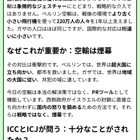
輸は
象徴的なジェスチャー
にとどまり、戦略的な介入で
はありません。ベルリン空輸は、戦後の環境で
より古く
小さい飛行機
を使って
220万人の人々
を1年以上支えまし
た。ガザの人口はほぼ同じですが、国際的な対応は
桁違
いに小さい
です。
なぜこれが重要か：空輸は煙幕
その対比は衝撃的です。ベルリンでは、世界は
超大国に
立ち向かい
、都市を救いました。ガザでは、世界は
地域
の大国に従い
、共犯の域に達しています。
今日の空輸は本当の解決策ではなく、
PRツール
として
機能しています。西側政府がイスラエルの封鎖に直接立
ち向かわずに
国内の怒りを鎮める
ための方法です。それ
らは
戦略ではなく、煙幕
です。
ICCとICJが問う：十分なことがされ
たか？