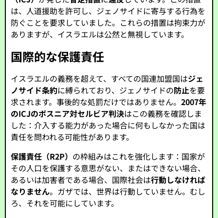
は、人道援助を許可し、ジェノサイドに寄与する行為を
防ぐことを要求していました。これらの措置は拘束力が
ありますが、イスラエルは公然と無視しています。
国際的な保護責任
イスラエルの義務を超えて、すべての国連加盟国は
ジェ
ノサイド条約
に縛られており、ジェノサイドの
防止
を要
求されます。事後的な処罰だけではありません。
2007年
のICJのボスニア対セルビア判決
はこの義務を確認しま
した：介入する能力があった場合に何もしなかった国は
責任を問われる可能性があります。
保護責任（R2P）
の枠組みはこれを強化します：国家が
その人口を保護する意思がない、またはできない場合、
あるいは加害者である場合、国際社会は
行動しなければ
なりません
。ガザでは、世界は行動していません。むし
ろ、それを可能にしています。