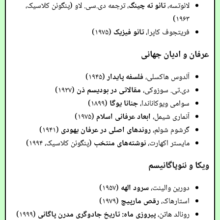
لائوتسه،
تائو ته چینگ
، ترجمه دی.سی. لاو (پنگوئن کلاسیک،
۱۹۶۳)
فریتجوف کاپرا،
تائو فیزیک
(۱۹۷۵)
عرفان و ادیان جهانی
آلدوس هاکسلی،
فلسفه پایدار
(۱۹۴۵)
دی.تی. سوزوکی،
مقالاتی در بودیسم ذن
(۱۹۲۷)
سوامی ویوکاناندا،
جنانا یوگا
(۱۸۹۹)
آنماری شیمل،
ابعاد عرفانی اسلام
(۱۹۷۵)
گرشوم شولم،
روندهای اصلی در عرفان یهودی
(۱۹۴۱)
مایستر اکهارت،
نوشته‌های منتخب
(پنگوئن کلاسیک، ۱۹۹۴)
ویکا و نئوپاگانیسم
دورین والینت،
سرود الهه
(۱۹۵۷)
استارهاک،
رقص مارپیچ
(۱۹۷۹)
رونالد هاتن،
پیروزی ماه: تاریخ جادوگری مدرن پاگانی
(۱۹۹۹)