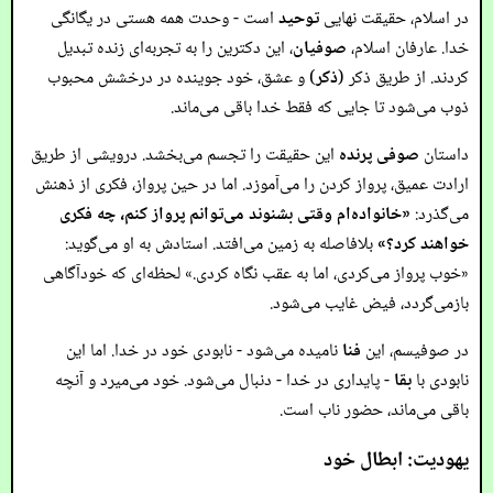
در اسلام، حقیقت نهایی
توحید
است - وحدت همه هستی در یگانگی
خدا. عارفان اسلام،
صوفیان
، این دکترین را به تجربه‌ای زنده تبدیل
کردند. از طریق ذکر (
ذکر
) و عشق، خود جوینده در درخشش محبوب
ذوب می‌شود تا جایی که فقط خدا باقی می‌ماند.
داستان
صوفی پرنده
این حقیقت را تجسم می‌بخشد. درویشی از طریق
ارادت عمیق، پرواز کردن را می‌آموزد. اما در حین پرواز، فکری از ذهنش
می‌گذرد:
«خانواده‌ام وقتی بشنوند می‌توانم پرواز کنم، چه فکری
خواهند کرد؟»
بلافاصله به زمین می‌افتد. استادش به او می‌گوید:
«خوب پرواز می‌کردی، اما به عقب نگاه کردی.» لحظه‌ای که خودآگاهی
بازمی‌گردد، فیض غایب می‌شود.
در صوفیسم، این
فنا
نامیده می‌شود - نابودی خود در خدا. اما این
نابودی با
بقا
- پایداری در خدا - دنبال می‌شود. خود می‌میرد و آنچه
باقی می‌ماند، حضور ناب است.
یهودیت: ابطال خود