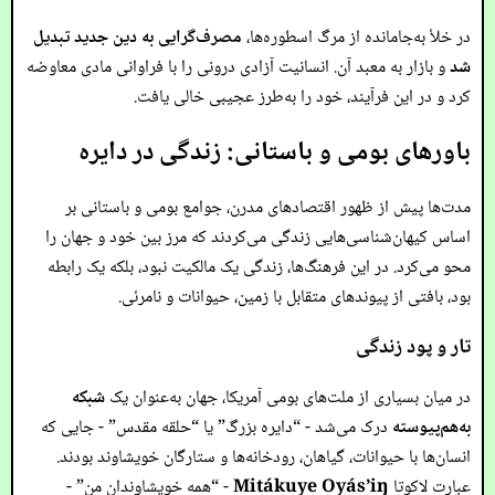
در خلأ به‌جا‌مانده از مرگ اسطوره‌ها،
مصرف‌گرایی به دین جدید تبدیل
شد
و بازار به معبد آن. انسانیت آزادی درونی را با فراوانی مادی معاوضه
کرد و در این فرآیند، خود را به‌طرز عجیبی خالی یافت.
باورهای بومی و باستانی: زندگی در دایره
مدت‌ها پیش از ظهور اقتصادهای مدرن، جوامع بومی و باستانی بر
اساس کیهان‌شناسی‌هایی زندگی می‌کردند که مرز بین خود و جهان را
محو می‌کرد. در این فرهنگ‌ها، زندگی یک مالکیت نبود، بلکه یک رابطه
بود، بافتی از پیوندهای متقابل با زمین، حیوانات و نامرئی.
تار و پود زندگی
در میان بسیاری از ملت‌های بومی آمریکا، جهان به‌عنوان یک
شبکه
به‌هم‌پیوسته
درک می‌شد - “دایره بزرگ” یا “حلقه مقدس” - جایی که
انسان‌ها با حیوانات، گیاهان، رودخانه‌ها و ستارگان خویشاوند بودند.
عبارت لاکوتا
Mitákuye Oyás’iŋ
- “همه خویشاوندان من” -