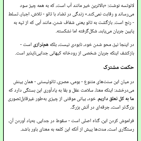
لائوتسه نوشت: «بالاترین خیر مانند آب است، که به همه چیز سود
می‌رساند و رقابت نمی‌کند.» زندگی در تضاد با تائو - تلاش، اجبار، تسلط
- رنج است. بازگشت به تائو یعنی شفاف شدن، مانند آبی که از تپه به
پایین جریان می‌یابد، شکل‌گرفته اما نشکسته.
در اینجا نیز، محو شدن خود، نابودی نیست، بلکه
هم‌ترازی
است -
بازکشف اینکه جریان شخصی از رودخانه کیهانی جدایی‌ناپذیر است.
حکمت مشترک
در میان این سنت‌های متنوع - بومی، مصری، تائوئیستی - همان بینش
می‌درخشد: اینکه معنا، سلامت عقل و بقا به یادآوری این بستگی دارد که
ما به کل تعلق داریم
. خود، بیانی موقتی از چیزی به‌طور غیرقابل‌تصوری
بزرگ‌تر است، جرقه‌ای در آتش بزرگ.
فراموش کردن این، گناه اصلی است - سقوط در جدایی. به‌یاد آوردن آن،
رستگاری است، مدت‌ها پیش از آنکه این کلمه به معنای باور باشد.