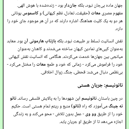
جهان ماده بی‌جان نبود، بلکه
جان‌دار
بود - زنده‌شده با هوش الهی.
مفهوم مصری
معات
(حقیقت، تعادل، نظم کیهانی) و
کاسموس
یونانی
هر دو به یک کلیت هماهنگ اشاره دارند که در آن هر موجود جای خود را
دارد.
نقش انسانیت تسلط بر طبیعت نبود، بلکه
بازتاب هارمونی آن
بود. معابد
به‌عنوان کپی‌های نمادین کیهان ساخته می‌شدند و کاهنان به‌عنوان
میانجی بین جهان‌ها خدمت می‌کردند. هنگامی که انسانیت نقش کیهانی
خود را فراموش می‌کرد - زمانی که خود و طمع
معات
را مختل می‌کرد -
بی‌نظمی دنبال می‌شد: قحطی، جنگ، زوال اخلاقی.
تائوئیسم: جریان هستی
در چین باستان،
تائوئیسم
این شهودها را به پالایش فلسفی رساند.
تائو
ته چینگ
می‌آموزد که راه (
تائو
) منبع و ریتم تمام هستی است. حکیم
خود را از طریق
وو وی
- عمل بدون تلاش - محو می‌کند و به زندگی
اجازه می‌دهد تا از طریق او جریان یابد.