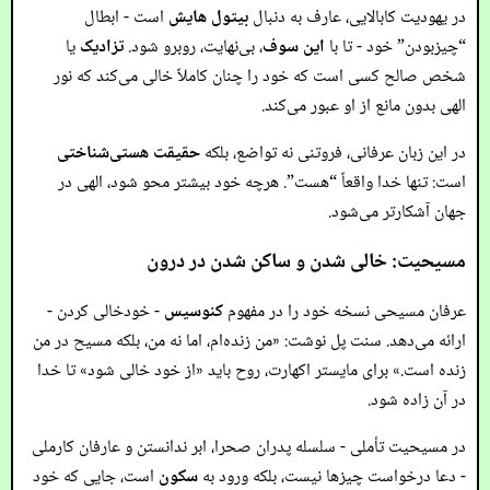
در یهودیت کابالایی، عارف به دنبال
بیتول هایش
است - ابطال
“چیزبودن” خود - تا با
این سوف
، بی‌نهایت، روبرو شود.
تزادیک
یا
شخص صالح کسی است که خود را چنان کاملاً خالی می‌کند که نور
الهی بدون مانع از او عبور می‌کند.
در این زبان عرفانی، فروتنی نه تواضع، بلکه
حقیقت هستی‌شناختی
است: تنها خدا واقعاً “هست”. هرچه خود بیشتر محو شود، الهی در
جهان آشکارتر می‌شود.
مسیحیت: خالی شدن و ساکن شدن در درون
عرفان مسیحی نسخه خود را در مفهوم
کنوسیس
- خودخالی کردن -
ارائه می‌دهد. سنت پل نوشت: «من زنده‌ام، اما نه من، بلکه مسیح در من
زنده است.» برای مایستر اکهارت، روح باید «از خود خالی شود» تا خدا
در آن زاده شود.
در مسیحیت تأملی - سلسله پدران صحرا، ابر ندانستن و عارفان کارملی
- دعا درخواست چیزها نیست، بلکه ورود به
سکون
است، جایی که خود