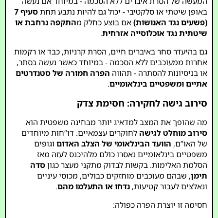
המעשה של הסרת איברים ללא הסכמה - במיוחד אם נעשה
באופן שיטתי או סלקטיבי - יכול גם להיות נתבע תחת
סעיף 7
(פשעים נגד האנושות)
אם בוצע כחלק מ
התקפה נרחבת או
שיטתית נגד אוכלוסייה אזרחית
.
גם בהיעדר סחר באיברים חיים, הסרת קרניות, כבד או רקמות
אחרות ממעוכבים ללא הסכמה - במיוחד כאשר נעשה בסתר,
או בניסיונות להסתרה - תהווה
הפרה חמורה של סטנדרטים
אתיים ומשפטיים בינלאומיים
.
סירוב גישה לחקירה: חסימת צדק
מה שהופך את המצב למדאיג יותר מבחינה משפטית הוא
סירוב מוחלט לגישה
לחוקרים עצמאיים. דו”חות מיוחדים
של האו”ם,
הוועד הבינלאומי של הצלב האדום
וגופים
משפטיים בינלאומיים נאסרו כולם מלהיכנס לעזה מאז
הסלמת האלימות. בקשות לבדוק מתקני מעצר כגון
סדה
תימן
, שבהם מעוכבים מוחזקים כבולים, מכוסי עיניים
ונאלצים לעבור קטיעות,
נדחו או התעלמו מהם
.
חסימה זו יוצרת הפרה כפולה: