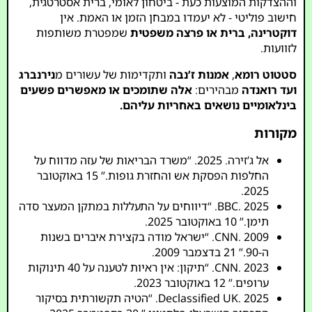
וההצדקות המוצעות כעת - ביטחון לאומי, ברית אסטרטגית,
חישוב פוליטי - לא יעמדו במבחן הזמן או האמת. אין
דוקטרינה, ברית או פרצה משפטית
שמפטרת משותפות
לזוועות.
סטטוט רומא
,
אמנות ז’נבה
ותקדימות של עשורים מ
נירנברג
ועד רואנדה
מבהירים:
אלה שתומכים או מאפשרים פשעים
בינלאומיים נושאים באחריות עליהם.
מקורות
אל ג’זירה. 2025. “משרד הבריאות של עזה מדווח על
החלפות הפסקת אש והחזרת גופות.” 15 באוקטובר
2025.
BBC. 2025. “דיווחים על התעללות במתקן המעצר סדה
תימן.” 10 באוקטובר 2025.
CNN. 2009. “ישראל מודה בקצירת איברים בשנות
ה-90.” 21 בדצמבר 2009.
CNN. 2023. “תיקון: אין ראיות לטענה על 40 תינוקות
ערופים.” 12 באוקטובר 2023.
Declassified UK. 2025. “הטיה תקשורתית בסיקור