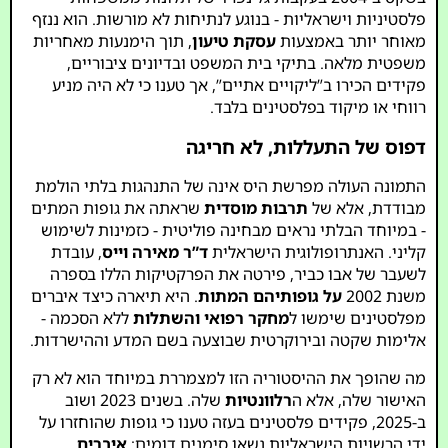
פלסטיניות וישראליות - בנוגע לנתיחות לא מורשות. הוא ננזף
מאוחר יותר באמצעות
עסקת טיעון
, תוך הימנעות מאחריות
משפטית מלאה. בתיקי בית המשפט ובדיונים ציבוריים,
פקידים הכירו ב”ליקויים אתיים”, אך טענו כי לא היה מניע
רווחי או מיקוד בפלסטינים בלבד.
דפוס של התעללות, לא חריגה
התמונה העולה מפרשת היס אינה של התנהגות בלתי הולמת
מבודדת, אלא של
תרבות מוסדית
שראתה את גופות המתים
- במיוחד הבלתי נראים מבחינה פוליטית - כזמינות לשימוש
קליני. האנתרופולוגית הישראלית
ד”ר מאירה וייס
, עובדת
לשעבר של אבו כביר, פירטה את הפרקטיקות הללו בספרה
משנת 2002
על גופותיהם המתות
. היא תיארה כיצד איברים
מפלסטינים שימשו ל
מחקר רפואי והשתלות
ללא הסכמה -
אלימות שקטה ובירוקרטית שבוצעה בשם המדע וההישרדות.
מה שהופך את ההיסטוריה הזו למצמררת במיוחד הוא לא רק
האישור שלה, אלא ה
רלוונטיות
שלה. בשנים 2023 ושוב
ב-2025, פקידים פלסטינים בעזה טענו כי גופות שהוחזרו על
ידי הרשויות הישראליות נשאו סימנים דומים:
איברים