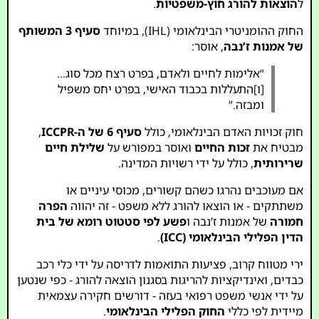
ל
הוצאות להורג חוץ-משפטיות
.
החוק ההומניטרי הבינלאומי (IHL), במיוחד
סעיף 3 המשותף
של אמנות ז’נבה
, אוסר:
“אלימות לחיים ולאדם, בפרט רצח מכל סוג…
[ו]התעללות בכבוד האישי, בפרט יחס משפיל
ומבזה.”
חוק זכויות האדם הבינלאומי, כולל
סעיף 6 של ה-ICCPR
,
מבטיח את
זכות החיים
ואוסר במפורש על
שלילת חיים
שרירותית
, כולל על ידי רשויות המדינה.
אם מעוכבים נהרגו כשהם קשורים, מכוסי עיניים או
משתתקים - או הוצאו להורג ללא משפט - זה יהווה
הפרה
חמורה
של אמנות ז’נבה ו
פשע לפי סטטוט רומא של בית
הדין הפלילי הבינלאומי (ICC)
.
ירי מטווח קרוב, פציעות התואמות לדריסה על ידי כלי רכב
כבדים, ואינדיקציות להריגות בסגנון הוצאה להורג - כפי שנטען
על ידי אנשי משפט רפואי בעזה - דורשים חקירה עצמאית
מיידית לפי כללי
החוק הפלילי הבינלאומי
.