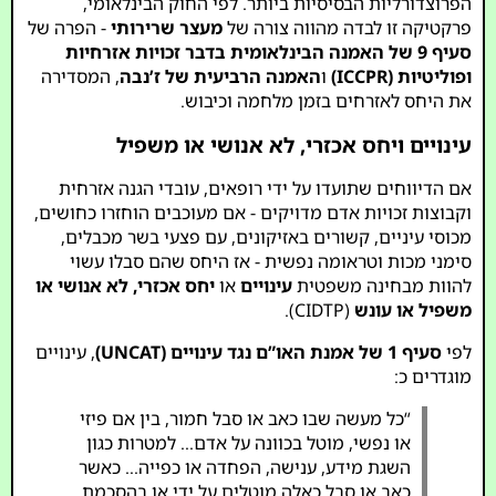
הפרוצדורליות הבסיסיות ביותר. לפי החוק הבינלאומי,
פרקטיקה זו לבדה מהווה צורה של
מעצר שרירותי
- הפרה של
סעיף 9 של האמנה הבינלאומית בדבר זכויות אזרחיות
ופוליטיות (ICCPR)
ו
האמנה הרביעית של ז’נבה
, המסדירה
את היחס לאזרחים בזמן מלחמה וכיבוש.
עינויים ויחס אכזרי, לא אנושי או משפיל
אם הדיווחים שתועדו על ידי רופאים, עובדי הגנה אזרחית
וקבוצות זכויות אדם מדויקים - אם מעוכבים הוחזרו כחושים,
מכוסי עיניים, קשורים באזיקונים, עם פצעי בשר מכבלים,
סימני מכות וטראומה נפשית - אז היחס שהם סבלו עשוי
להוות מבחינה משפטית
עינויים
או
יחס אכזרי, לא אנושי או
משפיל או עונש
(CIDTP).
לפי
סעיף 1 של אמנת האו”ם נגד עינויים (UNCAT)
, עינויים
מוגדרים כ:
“כל מעשה שבו כאב או סבל חמור, בין אם פיזי
או נפשי, מוטל בכוונה על אדם… למטרות כגון
השגת מידע, ענישה, הפחדה או כפייה… כאשר
כאב או סבל כאלה מוטלים על ידי או בהסכמת