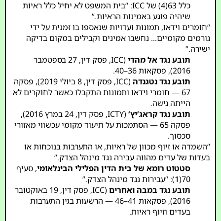
כלל 63(4) של ICC: “בית המשפט לא יחיל כלל ראיות
שיהיה פוגע באמינות הראיות.”
“חומרים וידאו, תמונות ועדויות שנאספו בו זמנית על ידי
גורמים מקומיים… נחשבו אמינים וקבילים במקום בדיקה
ישירה.”
תובע נגד אל מהדי
(ICC, פסק דין, 27 בספטמבר
2016), פסקאות 36–40.
תובע נגד נטגנדה
(ICC, פסק דין, 8 ביולי 2019), פסקה
67 — חומרי וידאו ותמונות התקבלו כאשר לחוקרים לא
הייתה גישה.
תובע נגד קראג’יץ’
(ICTY, פסק דין, 24 במרץ 2016),
פסקה 65 — הסתמכות על תיעוד מקומי עכשווי מאזורי
סכסוך.
“השמדה או זיוף מכוון של ראיות, או התערבות בנוכחות או
בעדות של עדים מהווה עבירה נגד מינהל הצדק.”
סטטוט רומא של בית הדין הפלילי הבינלאומי
, סעיף
70(1): “עבירות נגד מינהל הצדק.”
תובע נגד במבה ואחרים
(ICC, פסק דין, 19 באוקטובר
2016), פסקאות 41–46 — הרשעות בגין התערבות
בעדים וזיוף ראיות.