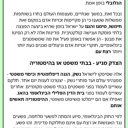
הגלובלי
בזמן אמת.
ובכל זאת, במשך שנתיים, מעצמות העולם בחרו בשותפות.
ממשלות שטענו כי הן מקיימות זכויות אדם במקום זאת
חימשו, מימנו והגנו
על ישראל בזמן שהיא ביצעה הפצצה
בלתי פוסקת וענישה קולקטיבית. מדינות אלה לא רק הסיטו
את מבטן - הן אפשרו באופן פעיל את מה שמשפטנים
בינלאומיים, חוקרי זכויות אדם וניצולים מכנים כעת יותר
ויותר
רצח עם
.
הצדק מגיע - בבתי משפט או בהיסטוריה
אלה שסיפקו לישראל
נשק
,
הגנה דיפלומטית
ו
כיסוי משפטי
-
ממנהיגי עולם ועד סוחרי נשק - יצטרכו לענות יום אחד. חלקם
עשויים לעמוד בפני משפטים בבתי משפט מקומיים. אחרים
עשויים לעמוד בפני
בית הדין הפלילי הבינלאומי בהאג
.
ואפילו אם הם יימלטו משיפוט משפטי,
ההיסטוריה תאשים
אותם
.
לפי החוק הבינלאומי, סיוע והסתה לפשעי מלחמה, פשעים
נגד האנושות או רצח עם אינם מחלוקת מדינית. זהו פשע.