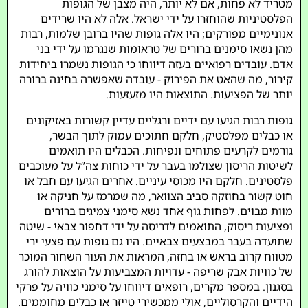
מטריד לא פחות, אם לא יותר, היה מצבן של הגופות
הפלסטיניות שהוחזרו על ידי ישראל. אלה לא היו שרידים
אנונימיים מפורקים; היו אלה גופות שהיו ברובן שלמות, רבות
מהן נשאו סימנים ברורים של טראומות שנגרמו על ידי בני
אדם. עובדים רפואיים בעזה דיווחו כי הגופות נשמרו ביחידות
קירור, מה שהאט את הפירוק - עובדה שאפשרה בחינה ברורה
יותר של הפציעות. התוצאות היו מזעזעות.
גופות רבות הגיעו עם ידיים ורגליים עדיין קשורות באזיקונים
או כבלים מפלסטיק, חלקם חתוכים עמוק לתוך הבשר,
גורמים לקרעים פתוחים ונפיחות. הכבלים היו תואמים
לשיטות הריסון שצולמו בעבר על ידי כוחות צה”ל על מעוכבים
פלסטינים. חלקם היו מכוסי עיניים. אחרים הגיעו עם חבל או
חוט קשור בחוזקה סביב הצוואר, מה שמרמז על חניקה או
מוות מבוים. לפחות גוף אחד נשא סימני צמיגים ברורים
ופציעות ריסוק, התואמים לדריסה על ידי דחפור צבאי - שיטה
שתועדה בעבר במבצעים צבאיים. היו גם גופות עם פצעי ירי
מטווח קרוב בראש או בחזה, המראות את העור השחור המוכר
של כוויות אבק שריפה - עדויות המצביעות על הוצאות להורג
בסגנון. במספר מקרים, רופאים דיווחו על סימני כוויה על פרקי
הידיים והקרסוליים, אולי ממכשירי טייזר או כבלים מחוממים.