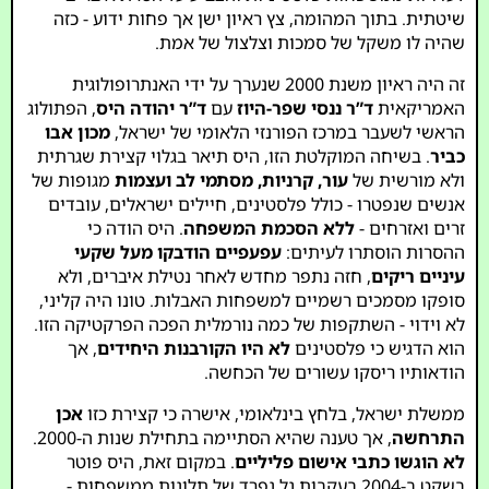
שיטתית. בתוך המהומה, צץ ראיון ישן אך פחות ידוע - כזה
שהיה לו משקל של סמכות וצלצול של אמת.
זה היה ראיון משנת 2000 שנערך על ידי האנתרופולוגית
האמריקאית
ד”ר ננסי שפר-היוז
עם
ד”ר יהודה היס
, הפתולוג
הראשי לשעבר במרכז הפורנזי הלאומי של ישראל,
מכון אבו
כביר
. בשיחה המוקלטת הזו, היס תיאר בגלוי קצירת שגרתית
ולא מורשית של
עור, קרניות, מסתמי לב ועצמות
מגופות של
אנשים שנפטרו - כולל פלסטינים, חיילים ישראלים, עובדים
זרים ואזרחים -
ללא הסכמת המשפחה
. היס הודה כי
ההסרות הוסתרו לעיתים:
עפעפיים הודבקו מעל שקעי
עיניים ריקים
, חזה נתפר מחדש לאחר נטילת איברים, ולא
סופקו מסמכים רשמיים למשפחות האבלות. טונו היה קליני,
לא וידוי - השתקפות של כמה נורמלית הפכה הפרקטיקה הזו.
הוא הדגיש כי פלסטינים
לא היו הקורבנות היחידים
, אך
הודאותיו ריסקו עשורים של הכחשה.
ממשלת ישראל, בלחץ בינלאומי, אישרה כי קצירת כזו
אכן
התרחשה
, אך טענה שהיא הסתיימה בתחילת שנות ה-2000.
לא הוגשו כתבי אישום פליליים
. במקום זאת, היס פוטר
בשקט ב-2004 בעקבות גל נפרד של תלונות ממשפחות -