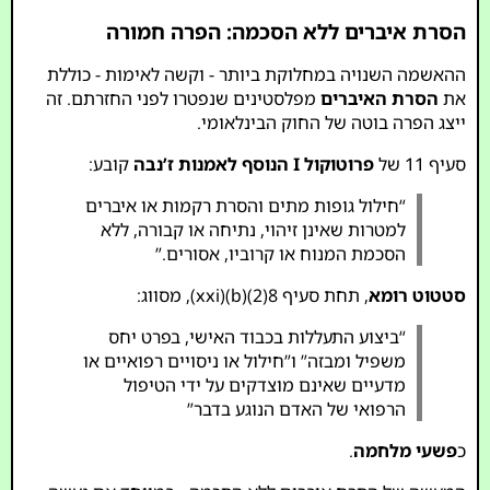
הסרת איברים ללא הסכמה: הפרה חמורה
ההאשמה השנויה במחלוקת ביותר - וקשה לאימות - כוללת
את
הסרת האיברים
מפלסטינים שנפטרו לפני החזרתם. זה
ייצג הפרה בוטה של החוק הבינלאומי.
סעיף 11 של
פרוטוקול I הנוסף לאמנות ז’נבה
קובע:
“חילול גופות מתים והסרת רקמות או איברים
למטרות שאינן זיהוי, נתיחה או קבורה, ללא
הסכמת המנוח או קרוביו, אסורים.”
סטטוט רומא
, תחת סעיף 8(2)(b)(xxi), מסווג:
“ביצוע התעללות בכבוד האישי, בפרט יחס
משפיל ומבזה” ו”חילול או ניסויים רפואיים או
מדעיים שאינם מוצדקים על ידי הטיפול
הרפואי של האדם הנוגע בדבר”
כ
פשעי מלחמה
.