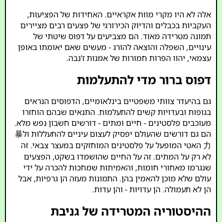
אלה לא היו מקרי מוות אקראיים. האחידות של הפציעות,
העקביות בכבלים והדיוק הכירורגי של פצעים רבים מציירים
תמונה מטרידה מאוד. הם מצביעים על דפוס שיטתי של
עינויים, השפלה והוצאה להורג - מעשים שאם יאומתו באופן
עצמאי, יהוו הפרות חמורות של אמנות ז’נבה.
דפוס ברור מדי להתעלמות
גם בהיעדר צוותי משפטיים בינלאומיים, הדפוסים הנראים
בגופות ובעדויות קשים להתעלמות. התנאים שבהם הוחזרו
מעוכבים פלסטינים - חיים ומתים - דורשים חשבון נפש מלא.
הם גם דורשים שהעולם יפסיק לעצום עיניים להתעללות ול暴
力 האטי המופעל על פלסטינים המוחזקים במעצר צבאי. זה
לא רק על המתים. זה על החיים שהושמדו בשקט, הפצעים
שנגרמו מאחורי חומות, והאמיתות שמחכות להכרה על ידי
עולם שלא מוכן להאמין בהן. התמונות מעזה הן גרפיות, אבל
הן לא תעמולה. הן עדויות - והן עדות.
ההיסטוריה המטרידה של גניבת