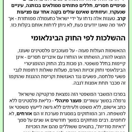
פנימיים חסרים
,
חללים פתוחים ממולאים בכותנה
,
עיניים
שנעקרו
, ו
עיוותים שאינם עולים בקנה אחד עם פציעות
קרב
. טענות אלה נדחו על ידי ישראל כתעמולה ממוחזרת - אך
לאור מה שאנו יודעים כעת, לא ניתן לדחות אותם בקלות כזו.
ההשלכות לפי החוק הבינלאומי
ההאשמות העולות מעזה - על מעוכבים פלסטינים שעונו,
הוצאו להורג, הושחתו או הוחזרו עם איברים חסרים - אינן
קיימות בחלל משפטי. הן מכות בלב החוק ההומניטרי
הבינלאומי וחוק זכויות האדם, מעלות שאלות דחופות לגבי
פשעי מלחמה, פשעים נגד האנושות וקריסת ההגנות שהוקמו
זה מכבר תחת אמנות ז’נבה.
במרכז המשבר המשפטי הזה נמצאת פרקטיקה שישראל
נרמלה במשך עשורים:
מעצר מינהלי
- כליאת פלסטינים ללא
כתב אישום, ללא משפט ולעיתים ללא גישה לייעוץ משפטי או
למשפחה. רוב המוחזקים במסגרת מערכת זו הם
אזרחים
, לא
לוחמים. רבים מוחזקים במשך חודשים או שנים על סמך
“ראיות סודיות”, בתנאים ששוללים מהם את הזכויות