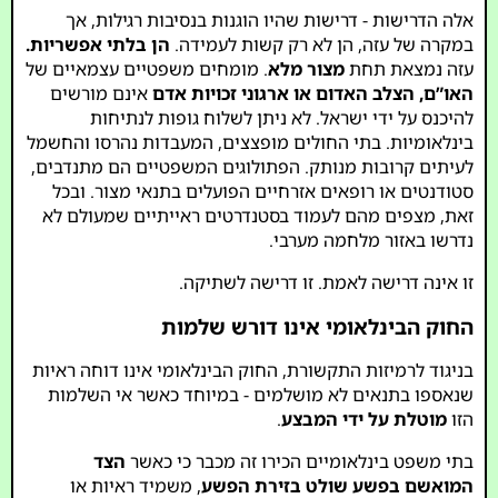
אלה הדרישות - דרישות שהיו הוגנות בנסיבות רגילות, אך
במקרה של עזה, הן לא רק קשות לעמידה.
הן בלתי אפשריות.
עזה נמצאת תחת
מצור מלא
. מומחים משפטיים עצמאיים של
האו”ם, הצלב האדום או ארגוני זכויות אדם
אינם מורשים
להיכנס על ידי ישראל. לא ניתן לשלוח גופות לנתיחות
בינלאומיות. בתי החולים מופצצים, המעבדות נהרסו והחשמל
לעיתים קרובות מנותק. הפתולוגים המשפטיים הם מתנדבים,
סטודנטים או רופאים אזרחיים הפועלים בתנאי מצור. ובכל
זאת, מצפים מהם לעמוד בסטנדרטים ראייתיים שמעולם לא
נדרשו באזור מלחמה מערבי.
זו אינה דרישה לאמת. זו דרישה לשתיקה.
החוק הבינלאומי אינו דורש שלמות
בניגוד לרמיזות התקשורת, החוק הבינלאומי אינו דוחה ראיות
שנאספו בתנאים לא מושלמים - במיוחד כאשר אי השלמות
הזו
מוטלת על ידי המבצע
.
בתי משפט בינלאומיים הכירו זה מכבר כי כאשר
הצד
המואשם בפשע שולט בזירת הפשע
, משמיד ראיות או