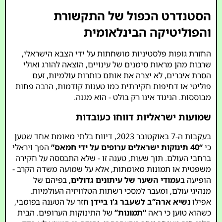
הסטנדרט הכפול של התקשורת
והפוליטיקה הבינלאומית
החזרת גופות פלסטיניות מושחתות על ידי הצבא הישראלי,
שרבות מהן מראות סימנים של עינויים, הוצאה להורג ואולי
הסרת איברים, לא יצרה את אותם כותרות עולמיות, זעם
פוליטי או דחיפות חקירתית כמו טענות קודמות, הרבה פחות
מבוססות. הניגוד אינו רק בולט - הוא מגנה.
שמועות ישראליות דווחו כעובדות
בעקבות ה-7 באוקטובר 2023, דיווח בלתי מאומת אחד שטען
כי
“40 תינוקות ישראלים ערופים על ידי חמאס”
הפך ויראלי
ברחבי העולם. תוך שעות, טענה זו - שלא התבססה על חקירה
משפטית או תמונות מאומתות, אלא על שמועה משדה הקרב -
הופיעה ב
עמודי השער של עיתונים גדולים
, בפיהם של
מנהיגי עולם, ומעבר למסכי רשתות הטלוויזיה העולמיות.
אפילו
נשיא ארה”ב לשעבר ג’ו ביידן
חזר על הטענה בפומבי,
כשהוא טוען כי ראה
“תמונות”
של התינוקות הערופים. הבית