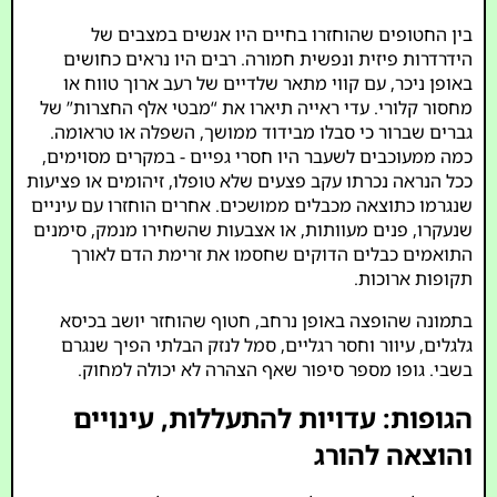
בין החטופים שהוחזרו בחיים היו אנשים במצבים של
הידרדרות פיזית ונפשית חמורה. רבים היו נראים כחושים
באופן ניכר, עם קווי מתאר שלדיים של רעב ארוך טווח או
מחסור קלורי. עדי ראייה תיארו את “מבטי אלף החצרות” של
גברים שברור כי סבלו מבידוד ממושך, השפלה או טראומה.
כמה ממעוכבים לשעבר היו חסרי גפיים - במקרים מסוימים,
ככל הנראה נכרתו עקב פצעים שלא טופלו, זיהומים או פציעות
שנגרמו כתוצאה מכבלים ממושכים. אחרים הוחזרו עם עיניים
שנעקרו, פנים מעוותות, או אצבעות שהשחירו מנמק, סימנים
התואמים כבלים הדוקים שחסמו את זרימת הדם לאורך
תקופות ארוכות.
בתמונה שהופצה באופן נרחב, חטוף שהוחזר יושב בכיסא
גלגלים, עיוור וחסר רגליים, סמל לנזק הבלתי הפיך שנגרם
בשבי. גופו מספר סיפור שאף הצהרה לא יכולה למחוק.
הגופות: עדויות להתעללות, עינויים
והוצאה להורג