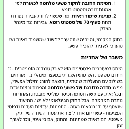
חסימת החובה לחקור פשעי מלחמה לכאורה
לפי
אמנות ז’נבה וסטטוט רומא.
מניעת שימור ראיות
, מה שעשוי להוות עבירה נפרדת
תחת
סעיף 70 של סטטוט רומא
: עבירות נגד מינהל
הצדק.
בחוק המקומי, זה יהיה שווה ערך לחשוד שמשמיד ראיות ואז
טוען כי לא ניתן להוכיח פשע.
משבר של אחריות
היחס למעוכבים פלסטינים הוא לא רק טרגדיה הומניטרית - זו
חירום משפטי. השימוש השגרתי במעצר מינהלי נגד אזרחים,
בשילוב עם התעללות שיטתית, הוצאה להורג וחילול אפשרי,
מייצג
סדרה מדורגת של פשעי מלחמה
והפרות זכויות אדם.
ובכל זאת, עם גישה חסומה וכיסוי פוליטי מובטח, האחריות
נותרת חמקמקה. אבל החוק הבינלאומי לא ישן. התיעוד
שנאסף על ידי רופאים בעזה - התמונות, עדויות העדים ודפוסי
הפציעות - עשוי יום אחד ליצור את עמוד השדרה של תיק
משפטי. הם ראיות ממתינות. והחוק, אם כי איטי, זוכר לאורך
זמן.