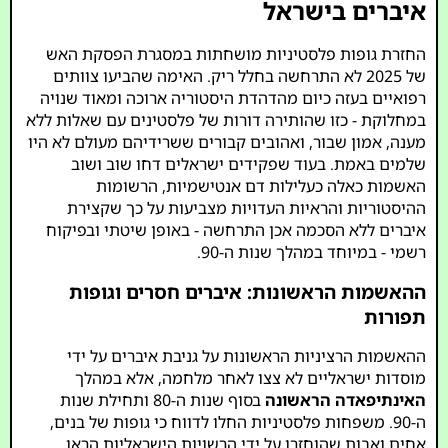
איברים בישראל
החזרת גופות פלסטיניות מושחתות במסגרת הפסקת האש
של 2025 לא התרחשה בחלל ריק. האימה שהביעו צוותים
רפואיים בעזה כיום מהדהדת היסטוריה ארוכה ומאוד שנויה
במחלוקת - כזו שהותירה דורות של פלסטינים עם שאלות ללא
מענה, אמון שבור, ואהובים קבורים ששרידיהם מעולם לא היו
שלמים באמת. בעוד שפקידים ישראלים דחו שוב ושוב
האשמות כאלה כעלילות דם אנטישמיות, הרשומות
ההיסטוריות והראיות העדויות מצביעות על כך שקצירת
איברים ללא הסכמה אכן התרחשה - באופן שיטתי ובפיקוח
רשמי - במיוחד במהלך שנות ה-90.
ההאשמות הראשונות: איברים חסרים וגופות
תפורות
ההאשמות הרציניות הראשונות על גניבת איברים על ידי
מוסדות ישראליים לא צצו לאחר מלחמה, אלא במהלך
האינתיפאדה הראשונה
בסוף שנות ה-80 ותחילת שנות
ה-90. משפחות פלסטיניות החלו לדווח כי גופות של בנים,
אחים ואבות שהוחזרו על ידי הרשויות הישראליות הראו