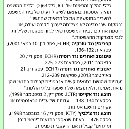
כללי ההליך והראיות של ICC, כלל 63(2): “לבית המשפט
תהיה הסמכות, בהתאם לשיקול דעתו של בית המשפט,
להעריך בחופשיות את כל הראיות שהוגשו.”
“במקום שבו מדינה לא מצליחה לערוך חקירה יעילה, או
חוסמת אחת כזו, בית המשפט רשאי לגזור מסקנות שליליות
לגבי מוצדקות ההאשמות.”
קפריסין נגד טורקיה
(ECHR, פסק דין, 10 במאי 2001),
פסקאות 132–136.
פינוגנוב ואחרים נגד רוסיה
(ECHR, פסק דין, 20
בדצמבר 2011), פסקאות 273–275.
יאנוביץ ואחרים נגד רוסיה
(ECHR, פסק דין, 21
באוקטובר 2013), פסקאות 209–212.
“עדויות שהושגו בתנאים קשים או כפויים קבילות בתנאי שהן
נראות אמינות ולא תוצאה של השפעה בלתי הולמת.”
תובע נגד אקייסו
(ICTR, פסק דין, 2 בספטמבר 1998),
פסקאות 134–138 — עדויות של עדים טראומטיים או
עקורים נחשבו אמינות.
תובע נגד צ’לביץ’
(ICTY, פסק דין, 16 בנובמבר 1998),
פסקה 476 — ראיות שנאספו בתנאים “יוצאי דופן
ומתחים” קבילות אם הן עקביות פנימית.