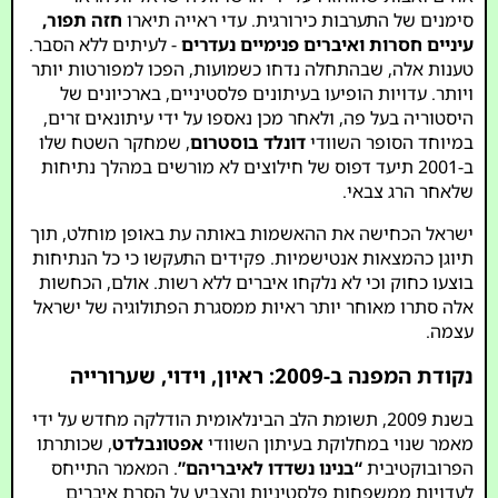
סימנים של התערבות כירורגית. עדי ראייה תיארו
חזה תפור,
עיניים חסרות ואיברים פנימיים נעדרים
- לעיתים ללא הסבר.
טענות אלה, שבהתחלה נדחו כשמועות, הפכו למפורטות יותר
ויותר. עדויות הופיעו בעיתונים פלסטיניים, בארכיונים של
היסטוריה בעל פה, ולאחר מכן נאספו על ידי עיתונאים זרים,
במיוחד הסופר השוודי
דונלד בוסטרום
, שמחקר השטח שלו
ב-2001 תיעד דפוס של חילוצים לא מורשים במהלך נתיחות
שלאחר הרג צבאי.
ישראל הכחישה את ההאשמות באותה עת באופן מוחלט, תוך
תיוגן כהמצאות אנטישמיות. פקידים התעקשו כי כל הנתיחות
בוצעו כחוק וכי לא נלקחו איברים ללא רשות. אולם, הכחשות
אלה סתרו מאוחר יותר ראיות ממסגרת הפתולוגיה של ישראל
עצמה.
נקודת המפנה ב-2009: ראיון, וידוי, שערורייה
בשנת 2009, תשומת הלב הבינלאומית הודלקה מחדש על ידי
מאמר שנוי במחלוקת בעיתון השוודי
אפטונבלדט
, שכותרתו
הפרובוקטיבית
“בנינו נשדדו לאיבריהם”
. המאמר התייחס
לעדויות ממשפחות פלסטיניות והצביע על הסרת איברים