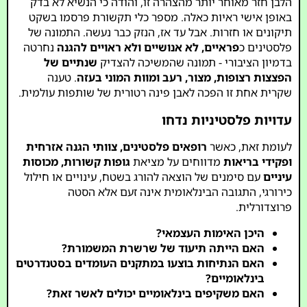
הלבן חזר מאוחר יותר מהצהרה זו, והודה כי הנשיא לא בדק
באופן אישי ראיות כאלה. מספר כלי תקשורת פרסמו בשקט
תיקונים או חזרות. אבל עד אז, הנזק כבר נעשה. התמונה של
פלסטינים כ
פראיים, לא אנושיים ולא ראויים להגנה
נחרטה
בדמיון הציבורי - תמונה שהמשיכה להצדיק
שנתיים של
הפצצות רצופות, מצור, רעב ומוות המוני בעזה
. טענה
שקרית אחת זו הפכה לאבן פינה רטורית של שותפות עולמית.
עדויות פלסטיניות נדחו
לעומת זאת, כאשר
רופאים פלסטינים, צוותי הגנה אזרחית
ופקידי בריאות
מדווחים על מציאת
גופות קשורות, מכוסות
עיניים
עם סימנים של הוצאה להורג בשטח, עינויים או חילול
כירורגי, התגובה הבינלאומית אינה זעם אלא הסטה
פרוצדורלית.
היכן האימות העצמאי?
האם הייתה תיעוד של שרשרת המשמורת?
האם הנתיחות בוצעו במתקנים העומדים בסטנדרטים
בינלאומיים?
האם משקיפים בינלאומיים יכולים לאשר זאת?