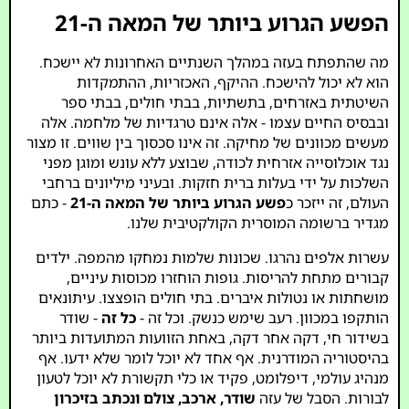
הפשע הגרוע ביותר של המאה ה-21
מה שהתפתח בעזה במהלך השנתיים האחרונות לא יישכח.
הוא לא יכול להישכח. ההיקף, האכזריות, ההתמקדות
השיטתית באזרחים, בתשתיות, בבתי חולים, בבתי ספר
ובבסיס החיים עצמו - אלה אינם טרגדיות של מלחמה. אלה
מעשים מכוונים של מחיקה. זה אינו סכסוך בין שווים. זו מצור
נגד אוכלוסייה אזרחית לכודה, שבוצע ללא עונש ומוגן מפני
השלכות על ידי בעלות ברית חזקות. ובעיני מיליונים ברחבי
העולם, זה ייזכר כ
פשע הגרוע ביותר של המאה ה-21
- כתם
מגדיר ברשומה המוסרית הקולקטיבית שלנו.
עשרות אלפים נהרגו. שכונות שלמות נמחקו מהמפה. ילדים
קבורים מתחת להריסות. גופות הוחזרו מכוסות עיניים,
מושחתות או נטולות איברים. בתי חולים הופצצו. עיתונאים
הותקפו במכוון. רעב שימש כנשק. וכל זה -
כל זה
- שודר
בשידור חי, דקה אחר דקה, באחת הזוועות המתועדות ביותר
בהיסטוריה המודרנית. אף אחד לא יוכל לומר שלא ידעו. אף
מנהיג עולמי, דיפלומט, פקיד או כלי תקשורת לא יוכל לטעון
לבורות. הסבל של עזה
שודר, ארכב, צולם ונכתב בזיכרון