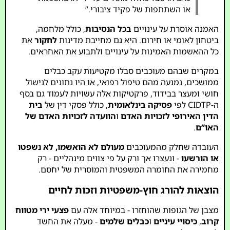
או השתתפות של פקיד ציבורי.”
האמנה אוסרת על עינויים
בכל הנסיבות
, כולל מלחמה,
ביטחון לאומי או חירום. היא גם מחייבת מדינות
לחקור
את
כל ההאשמות האמינות על עינויים ולתבוע את האחראים.
במקרים שבהם מעוכבים סבלו מקטיעות עקב כבלים
ממושכים, נמנעה מהם טיפול רפואי, או היו נתונים לנישול
חושי ומעצר בבידוד, פרקטיקות אלה עשויות לעמוד גם בסף
ה-CIDTP לפי
פסיקה בינלאומית
, כולל פסקי דין של
בית
הדין האירופי לזכויות האדם
ו
הוועדה לזכויות האדם של
האו”ם
.
העובדה שחלק מהמעוכבים
מעולם לא הואשמו, לא נשפטו
או הורשעו
- ונעצרו אך ורק על פי צווים מינהליים - רק
מחמירה את החומרה המשפטית והמוסרית של יחסם.
הוצאות להורג חוץ-משפטיות וזכות לחיים
מצבן של הגופות שהוחזרו - במיוחד אלה עם
פצעי ירי מטווח
קרוב
,
כיסויי עיניים
ו
כבלים שלמים
- מעלה את החשד